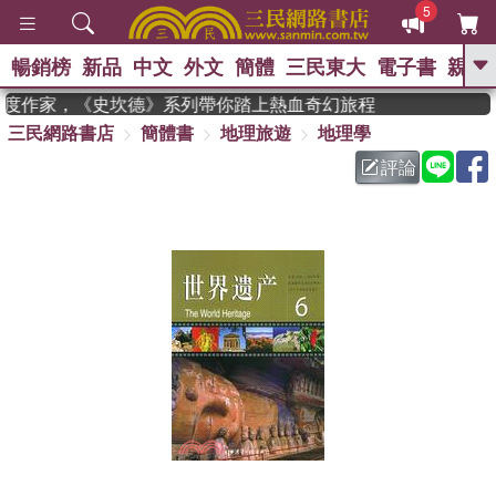
5
暢銷榜
新品
中文
外文
簡體
三民東大
電子書
親子
GO
 獲年度作家，《史坎德》系列帶你踏上熱血奇幻旅程
三民網路書店
簡體書
地理旅遊
地理學
、
熱搜：
東野圭吾
高希均教授回憶錄
、
、
、
The Odyssey
父親節
如果歷
評論
、
、
史是一群喵
暑期推薦
國際布克
、
、
獎 臺灣漫遊錄
方念華
台灣的李
、
、
登輝時代
數學女孩：黎曼猜想
偉大的迷走神經