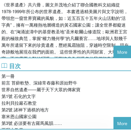
《世界遺產》共六冊，圖文并茂地介紹了聯合國教科文組織從
1978-1999年所公布的世界遺產。 本書透過精美圖片與文字說明，
帶領您一窺世界寶藏的風貌，如：近五百五十五年火山活動的“活
字典”，擁有一萬種熱地層構造的黃石國家公園；讓全世界都癡迷
的、在“洶涌波濤中的基督教圣地”圣米歇爾山修道院；歐洲君王宮
殿的極致典范，掌握“權力幾何學”的凡爾賽宮……地球與人類幾千
萬年所遺留下來的珍貴遺產，歷經風霜險阻，穿越時空限制，現在
奇跡般地展現在我們的面前。 這些世界性的共同財富、大地瑰
More
寶，不但需要人類的呵護，更期待身為保護者的我們能真正了解其
目次
豐富的內涵，延續其無價的生命。
第一冊
前言 苔蘚軟墊、深綠常舂藤和原始野牛
世界自然遺產——屬于天下大眾的傳家寶
第1號 石化的文字
拉利貝拉巖石教堂
第2號 諸神下過棋的地方
塞米恩山國家公園
第3號 必須要有古羅馬風韻……
More
亞琛大教堂