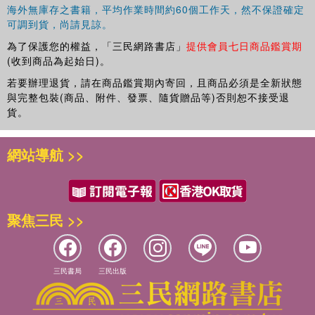
從阿布·辛拜勒到菲萊的努比亞人文化古跡
海外無庫存之書籍，平均作業時間約60個工作天，然不保證確定
第15號 具有獨特魅力的城市
可調到貨，尚請見諒。
伊斯蘭城市開羅
為了保護您的權益，「三民網路書店」
提供會員七日商品鑑賞期
第16號 埃及高度文明的發源地
(收到商品為起始日)。
孟菲斯城及其墓地，吉薩、阿布西爾、薩卡拉和達舒爾金字塔
若要辦理退貨，請在商品鑑賞期內寄回，且商品必須是全新狀態
第17號 法老們生前統治和死后埋葬之地
與完整包裝(商品、附件、發票、隨貨贈品等)否則恕不接受退
底比斯及其大墓地
貨。
第18號 “猶大之獅”的宮殿
貢德爾地區的法西爾·蓋比
第19號 超越傳統準則
網站導航 >>
波亞納(索非亞)教堂
第20號 洞察保加利亞中世紀繪畫的“大師級”作品
伊萬諾沃巖洞教堂
第21號 生與死的見證
聚焦三民 >>
卡贊勒克的色雷斯人墓
第22號 凱旋
馬達拉山的騎士浮雕
三民書局
三民出版
第23號 赤道之下，月形山麓
維龍加國家公園
第24號 對圣母的無限崇敬