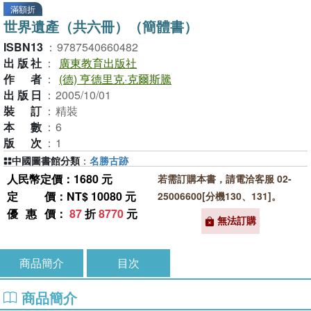
滿額折
世界遺產（共六冊）（簡體書）
ISBN13
：
9787540660482
出版社
：
廣東教育出版社
作者
：
(德) 亨德里克·克爾斯騰
出版日
：
2005/10/01
裝訂
：
精裝
本數
：
6
版次
：
1
中國圖書館分類
：
名勝古跡
人民幣定價：1680 元
若需訂購本書，請電洽客服 02-
定價
：NT$ 10080 元
25006600[分機130、131]。
優惠價
：
87
折
8770
元
無法訂購
商品簡介
目次
商品簡介