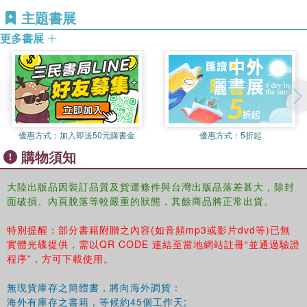
第4號 著了魔的群島改變了人們對世界的認識
主題書展
加拉帕戈斯群島國家公園
更多書展
第5號 火山腳下的露天博物館
基多古城
第6號 萊佛-埃里克森在美洲的登陸點
朗索梅多斯國家歷史公園(諾曼人定居點)
第7號 北部高緯地區的溫泉
納漢尼國家公園
優惠方式：
加入即送50元購書金
優惠方式：
5折起
第8號 為未來保存中世紀
購物須知
克拉科夫古城
第9號 地下教堂
維也里奇卡鹽礦
大陸出版品因裝訂品質及貨運條件與台灣出版品落差甚大，除封
面破損、內頁脫落等較嚴重的狀態，其餘商品將正常出貨。
第10號 “戈埃德雷德”旁的奴隸交易
戈雷島第11號 被琥珀包裹的藝術品 弗德臺地國家公園
特別提醒：部分書籍附贈之內容(如音頻mp3或影片dvd等)已無
第12號 美國熱氣騰騰的巫婆廚房
實體光碟提供，需以QR CODE 連結至當地網站註冊“並通過驗證
黃石國家公園
程序”，方可下載使用。
第13號 下埃及神奇的泉源
阿布梅納早期基督教遺址
無現貨庫存之簡體書，將向海外調貨：
第14號 埃及的明珠，國王的杰作
海外有庫存之書籍，等候約45個工作天;