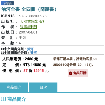
滿額折
治河全書 全四冊（簡體書）
ISBN13
：
9787806963975
出版社
：
天津古籍出版社
作者
：
張鵬翮[清]
出版日
：
2007/04/01
裝訂
：
平裝
本數
：
4
中文圖書分類
：
黃河
中國圖書館分類
：
黃河
人民幣定價：2480 元
若需訂購本書，請電洽客服 02-
定價
：NT$ 14880 元
25006600[分機130、131]。
優惠價
：
87
折
12946
元
無法訂購
商品簡介
目次
商品簡介