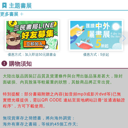
卷之五
主題書展
卷之六
更多書展
卷之七
卷之八
卷之九
卷之十
卷之十一
卷之十二
優惠方式：
加入即送50元購書金
優惠方式：
5折起
卷之十三
購物須知
卷之十四 章奏
卷之十五 章奏
卷之十六 章奏
大陸出版品因裝訂品質及貨運條件與台灣出版品落差甚大，除封
面破損、內頁脫落等較嚴重的狀態，其餘商品將正常出貨。
卷之十七 章奏
卷之十八 章奏
特別提醒：部分書籍附贈之內容(如音頻mp3或影片dvd等)已無
卷之十九 章奏
實體光碟提供，需以QR CODE 連結至當地網站註冊“並通過驗證
卷之二十
程序”，方可下載使用。
章奏
皇恩
無現貨庫存之簡體書，將向海外調貨：
卷之二十一
海外有庫存之書籍，等候約45個工作天;