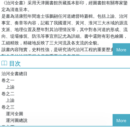
《治河全書》采用天津圖書館所藏孤本影印，經圖書館有關專家鑒
定為清進呈本。
是書為清康熙年間進士張鵬翮任河道總督時纂輯。包括上諭、治河
事宜、奏章等內容，記載了我國運河、黃河、淮河三大水域的源流
支派、地理位置及歷年對其治理情況等，其中對各河道的形成、流
向、堤壩修筑、防汛等事宜所記尤為詳細。書中還附有彩色繪圖，
工細精致，精確地反映了三大河流及各支流的全貌。
該書內容翔實，史料性強，是研究清代治河工程的重要歷史資料，
More
對今天的治河工程也仍有重要的參考價值。
目次
治河全書總目
卷之一
上諭
卷之二
上諭
卷之三
運河全圖
運河圖總說
More
卷之四