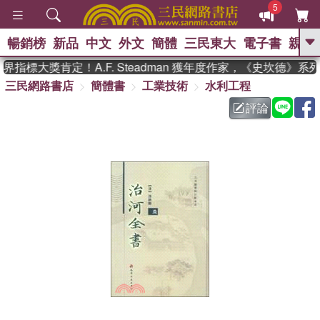
5
暢銷榜
新品
中文
外文
簡體
三民東大
電子書
親子
GO
指標大獎肯定！A.F. Steadman 獲年度作家，《史坎德》系
三民網路書店
簡體書
工業技術
水利工程
、
熱搜：
東野圭吾
高希均教授回憶錄
、
、
、
The Odyssey
父親節
花開錦
評論
、
、
、
繡
暑期推薦
方念華
台灣的
、
李登輝時代
數學女孩：黎曼猜想
、
、
偉大的迷走神經
如果歷史是一
、
群喵
臺灣漫遊錄