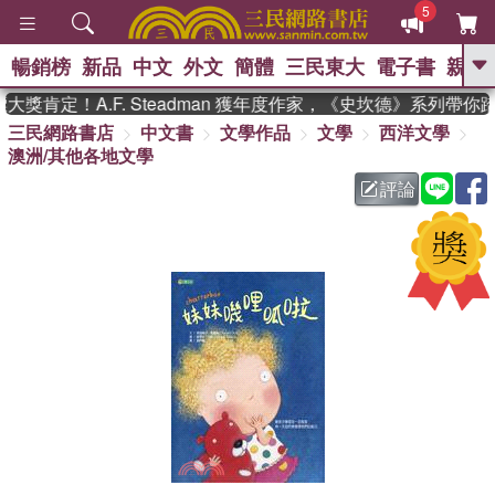
5
暢銷榜
新品
中文
外文
簡體
三民東大
電子書
親子
GO
獎肯定！A.F. Steadman 獲年度作家，《史坎德》系列帶你
三民網路書店
中文書
文學作品
文學
西洋文學
、
熱搜：
東野圭吾
高希均教授回憶錄
澳洲/其他各地文學
、
、
、
The Odyssey
父親節
如果歷
、
、
史是一群喵
暑期推薦
國際布克
評論
、
、
獎 臺灣漫遊錄
方念華
台灣的李
、
、
登輝時代
數學女孩：黎曼猜想
偉大的迷走神經