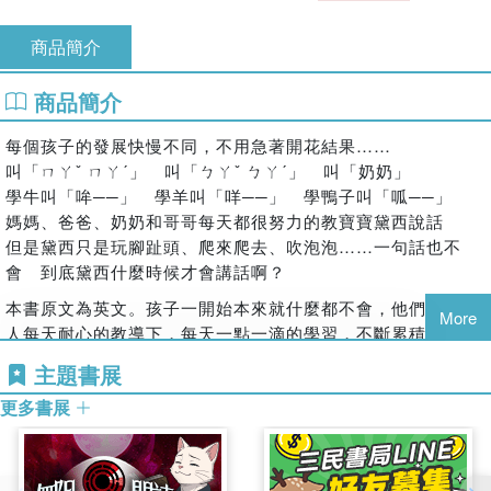
商品簡介
商品簡介
每個孩子的發展快慢不同，不用急著開花結果……
叫「ㄇㄚˇ ㄇㄚˊ」 叫「ㄅㄚˇ ㄅㄚˊ」 叫「奶奶」
學牛叫「哞──」 學羊叫「咩──」 學鴨子叫「呱──」
媽媽、爸爸、奶奶和哥哥每天都很努力的教寶寶黛西說話
但是黛西只是玩腳趾頭、爬來爬去、吹泡泡……一句話也不
會 到底黛西什麼時候才會講話啊？
本書原文為英文。孩子一開始本來就什麼都不會，他們是在大
More
人每天耐心的教導下，每天一點一滴的學習，不斷累積能力，
直至某一天，他們的能力自然也就會發揮出來了。
主題書展
黛西是個正在牙牙學語的小寶寶。她會舉起腳，玩她的腳趾
更多書展
頭；她會爬、會進到紙箱裡玩玩具；她會玩水、堆積木、聽故
事，還會把把鍋盤瓢盆當作鼓來敲。黛西什麼都會，就是不會
說話。每天媽媽、爸爸、奶奶和哥哥都很努力、隨時隨地在教
小黛西說話，希望她快快學會說話。但是日子一天天過去，不