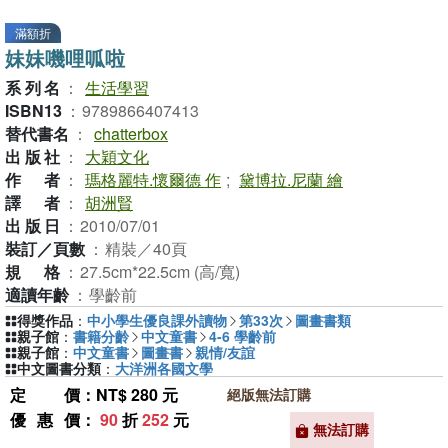
滿額折
妹妹嘰哩呱啦
系列名
：
生活學習
ISBN13
：
9789866407413
替代書名
：
chatterbox
出版社
：
大穎文化
作者
：
瑪格麗特.懷爾德 作
;
黛博拉.尼蘭 繪
譯者
：
胡洲賢
出版日
：
2010/07/01
裝訂／頁數
：
精裝／40頁
規格
：
27.5cm*22.5cm (高/寬)
適讀年齡
：
學齡前
得獎作品
：
中小學生優良課外讀物
第33次
圖畫書類
親子館
：
書籍分齡
中文童書
4-6 學齡前
親子館
：
中文童書
圖畫書
親情/友誼
中文圖書分類
：
大洋洲各國文學
定價
：NT$ 280 元
絕版無法訂購
優惠價
：
90
折
252
元
無法訂購