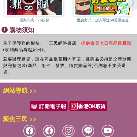
管大家多麼努力，黛西一句話都不會。有一天早上，在餐桌
上，黛西突然放下湯匙，張開嘴巴，開始說話：「親愛的ㄇㄚˇ
ㄇㄚˊ、心愛的ㄅㄚˇ ㄅㄚˊ……汪汪、喵──、啾啾……咩
優惠方式：
75折起
優惠方式：
加入即送50元購書金
──、呱－呱－呱。咕嚕嚕、嘶嘶嘶……」她一直講、一直
購物須知
講，講個不停！
不只這樣，黛西也開始表達自己的意見：「ㄅㄚˇ ㄅㄚˊ，我的
為了保護您的權益，「三民網路書店」
提供會員七日商品鑑賞期
尿布濕了，我要換尿布。」「ㄇㄚˇ ㄇㄚˊ，我不要穿粉紅色的
(收到商品為起始日)。
衣服，我比較喜歡紫色的……」黛西也開始提出一連串「為什
若要辦理退貨，請在商品鑑賞期內寄回，且商品必須是全新狀態
麼」的問題：「為什麼天空是藍色的？風是怎麼來的？」「白
與完整包裝(商品、附件、發票、隨貨贈品等)否則恕不接受退
天的時候，星星都到哪裡去了？毛毛蟲是怎麼變成蝴蝶的？」
貨。
一直急著要黛西趕快學會說話的哥哥馬克思問：「她什麼時候
才會停下來？什麼時候啊？」妹妹給她的回答是：「永遠都不
網站導航 >>
會。永遠、永遠、永遠、永遠、永遠、永遠……永遠都不
會！」
其實，黛西並不是突然就會說話的，她是每天不斷的聽大家說
話，聽各種聲音，經過學習，最後才學會的。當然，一旦能力
聚焦三民 >>
養成，有人再想把這項能力拿走，幾乎是不可能的。每個孩子
的發展過程都不同，當他們學習至一定程度，自然會發揮他們
的能力。正常的學習過程，加上大人們耐心的教導，一天又一