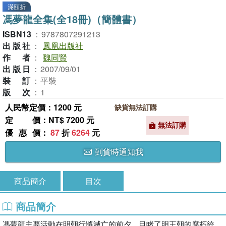
滿額折
馮夢龍全集(全18冊)（簡體書）
ISBN13
：
9787807291213
出版社
：
鳳凰出版社
作者
：
魏同賢
出版日
：
2007/09/01
裝訂
：
平裝
版次
：
1
人民幣定價：1200 元
缺貨無法訂購
定價
：NT$ 7200 元
無法訂購
優惠價
：
87
折
6264
元
到貨時通知我
商品簡介
目次
商品簡介
馮夢龍主要活動在明朝行將滅亡的前夕，目睹了明王朝的腐朽統