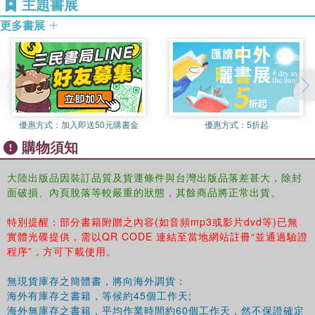
主題書展
掛枝兒
更多書展
山歌
折梅箋
牌經十三篇
馬吊腳例
太霞新奏
第十一冊 墨憨齋定本傳奇（上）
優惠方式：
加入即送50元購書金
優惠方式：
5折起
第十二冊 墨憨齋定本傳奇（下）
購物須知
第十三冊 綱鑒統一（上）
第十四冊 綱鑒統一（下）
第十五冊 甲申紀事
大陸出版品因裝訂品質及貨運條件與台灣出版品落差甚大，除封
面破損、內頁脫落等較嚴重的狀態，其餘商品將正常出貨。
壽寧待志
中興偉略
特別提醒：部分書籍附贈之內容(如音頻mp3或影片dvd等)已無
四書指月
實體光碟提供，需以QR CODE 連結至當地網站註冊“並通過驗證
第十六冊 春秋衡庫
程序”，方可下載使用。
第十七冊 麟經指月
第十八冊 春秋定旨參新（附錄馮夢龍年譜）
無現貨庫存之簡體書，將向海外調貨：
海外有庫存之書籍，等候約45個工作天;
海外無庫存之書籍，平均作業時間約60個工作天，然不保證確定