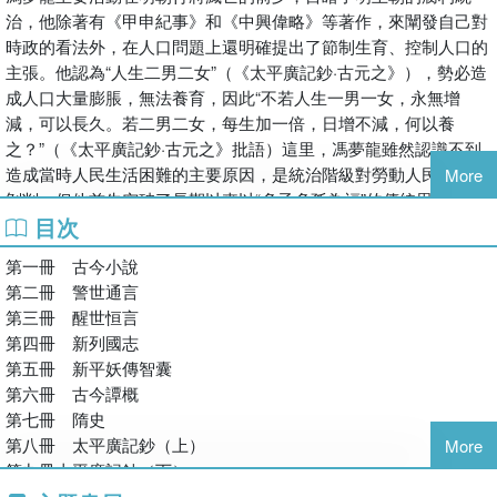
治，他除著有《甲申紀事》和《中興偉略》等著作，來闡發自己對
時政的看法外，在人口問題上還明確提出了節制生育、控制人口的
主張。他認為“人生二男二女”（《太平廣記鈔·古元之》），勢必造
成人口大量膨脹，無法養育，因此“不若人生一男一女，永無增
減，可以長久。若二男二女，每生加一倍，日增不減，何以養
之？”（《太平廣記鈔·古元之》批語）這里，馮夢龍雖然認識不到
造成當時人民生活困難的主要原因，是統治階級對勞動人民的殘酷
More
剝削，但他首先突破了長期以來以“多子多孫為福”的傳統思想，看
目次
到了人口增長與生活資料增長的關系，提出了每對夫婦最好只生兩
個孩子的主張。
第一冊 古今小說
第二冊 警世通言
第三冊 醒世恒言
第四冊 新列國志
第五冊 新平妖傳智囊
第六冊 古今譚概
第七冊 隋史
第八冊 太平廣記鈔（上）
More
第九冊太平廣記鈔（下）
第十冊 三教偶拈廣笑府