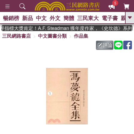
5
暢銷榜
新品
中文
外文
簡體
三民東大
電子書
親子
GO
指標大獎肯定！A.F. Steadman 獲年度作家，《史坎德》系
三民網路書店
中文圖書分類
作品集
、
熱搜：
東野圭吾
高希均教授回憶錄
、
、
、
The Odyssey
父親節
如果歷
評論
、
、
史是一群喵
暑期推薦
國際布克
、
、
獎 臺灣漫遊錄
方念華
台灣的李
、
、
登輝時代
數學女孩：黎曼猜想
偉大的迷走神經