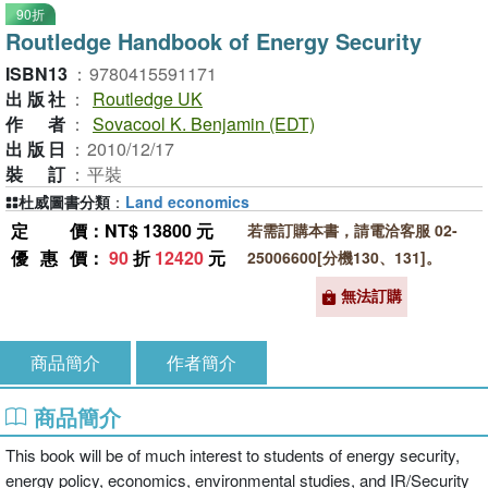
90折
Routledge Handbook of Energy Security
ISBN13
：
9780415591171
出版社
：
Routledge UK
作者
：
Sovacool K. Benjamin (EDT)
出版日
：
2010/12/17
裝訂
：
平裝
杜威圖書分類
：
Land economics
定價
：NT$ 13800 元
若需訂購本書，請電洽客服 02-
優惠價
：
90
折
12420
元
25006600[分機130、131]。
無法訂購
商品簡介
作者簡介
商品簡介
This book will be of much interest to students of energy security,
energy policy, economics, environmental studies, and IR/Security