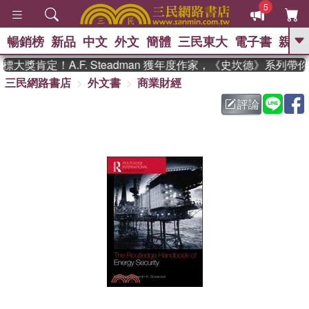
5
暢銷榜
新品
中文
外文
簡體
三民東大
電子書
親子
GO
大獎肯定！A.F. Steadman 獲年度作家，《史坎德》系列帶
三民網路書店
外文書
商業財經
、
熱搜：
東野圭吾
高希均教授回憶錄
、
、
、
The Odyssey
父親節
如果歷
評論
、
、
史是一群喵
暑期推薦
國際布克
、
、
獎 臺灣漫遊錄
方念華
台灣的李
、
、
登輝時代
數學女孩：黎曼猜想
偉大的迷走神經