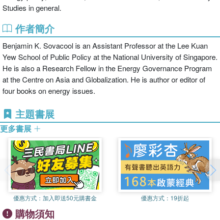
Studies in general.
作者簡介
Benjamin K. Sovacool is an Assistant Professor at the Lee Kuan
Yew School of Public Policy at the National University of Singapore.
He is also a Research Fellow in the Energy Governance Program
at the Centre on Asia and Globalization. He is author or editor of
four books on energy issues.
主題書展
更多書展
優惠方式：
加入即送50元購書金
優惠方式：
19折起
購物須知