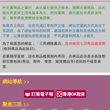
外文書商品之書封，為出版社提供之樣本。實際出貨商品，以出
版社所提供之現有版本為主。部份書籍，因出版社供應狀況特
殊，匯率將依實際狀況做調整。
無庫存之商品，在您完成訂單程序之後，將以空運的方式為你下
單調貨。為了縮短等待的時間，建議您將外文書與其他商品分開
下單，以獲得最快的取貨速度，平均調貨時間為1~2個月。
為了保護您的權益，「三民網路書店」
提供會員七日商品鑑賞期
(收到商品為起始日)。
若要辦理退貨，請在商品鑑賞期內寄回，且商品必須是全新狀態
與完整包裝(商品、附件、發票、隨貨贈品等)否則恕不接受退
貨。
網站導航 >>
聚焦三民 >>