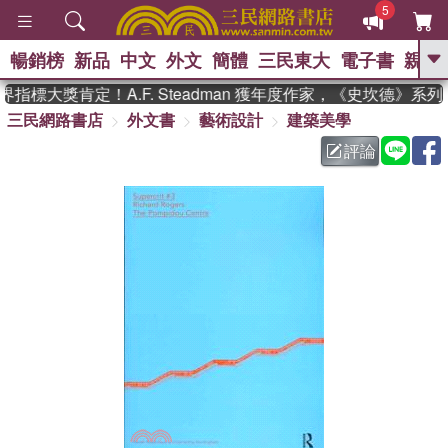
5
暢銷榜
新品
中文
外文
簡體
三民東大
電子書
親子
GO
指標大獎肯定！A.F. Steadman 獲年度作家，《史坎德》系
三民網路書店
外文書
藝術設計
建築美學
、
熱搜：
東野圭吾
高希均教授回憶錄
、
、
、
The Odyssey
父親節
如果歷
評論
、
、
史是一群喵
暑期推薦
國際布克
、
、
獎 臺灣漫遊錄
方念華
台灣的李
、
、
登輝時代
數學女孩：黎曼猜想
偉大的迷走神經