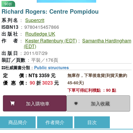
90折
Richard Rogers: Centre Pompidou
系列名
：
Supercrit
ISBN13
：
9780415457866
出版社
：
Routledge UK
作者
：
Kester Rattenbury (EDT)
;
Samantha Hardingham
(EDT)
出版日
：
2011/07/29
裝訂／頁數
：
平裝／176頁
杜威圖書分類
：
Public structures
定價
：NT$ 3359 元
無庫存，下單後進貨(到貨天數約
優惠價
：
90
折
3023
元
45-60天)
下單可得紅利積點 ：90 點
加入收藏
加入購物車
商品簡介
作者簡介
目次