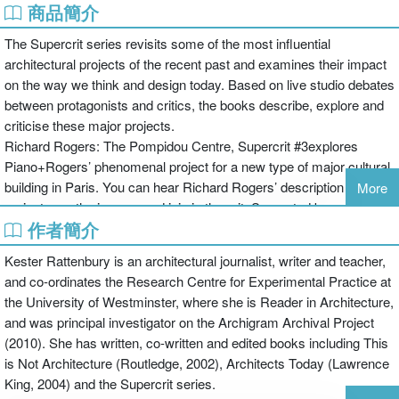
商品簡介
The Supercrit series revisits some of the most influential
architectural projects of the recent past and examines their impact
on the way we think and design today. Based on live studio debates
between protagonists and critics, the books describe, explore and
criticise these major projects.
Richard Rogers: The Pompidou Centre, Supercrit #3explores
Piano+Rogers’ phenomenal project for a new type of major cultural
building in Paris. You can hear Richard Rogers’ description of the
More
project, see the images and join in the crit. Supported by an
作者簡介
extensive illustrated section, this innovative and compelling book is
an invaluable resource for any architecture student.
Kester Rattenbury is an architectural journalist, writer and teacher,
and co-ordinates the Research Centre for Experimental Practice at
the University of Westminster, where she is Reader in Architecture,
and was principal investigator on the Archigram Archival Project
(2010). She has written, co-written and edited books including This
is Not Architecture (Routledge, 2002), Architects Today (Lawrence
King, 2004) and the Supercrit series.