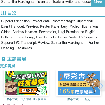
Samantha Hardingham is an architectural writer and researcher,
More
and teaches at the Architectural Association. She was Senior
目次
Research Fellow in the Research Centre for Experimental Practice
at the University of Westminster 2003-08. Her published works
Supercrit definition. Project data. Photomontage: Supercrit #3.
include several editions of London: A Guide to Recent Architecture
Event Handout. Preview: Kester Rattenbury. Project Illustrations.
(ellipsis, 1994-2002) which pioneered a new series of architecture
Slides, Andrew Holmes. Powerpoint, Luigi Prestinenza Puglisi.
guides, Cedric Price Opera (Academy Wiley, 2003), Experiments
Stills from Beaubourg, Four Films by Denis Postle. Participants.
in Architecture (august projects, 2005) and Cedric Price Retriever
Supercrit #3 Transcript. Review: Samantha Hardingham. Further
(Iniva, 2006).
Reading. Facsimiles
主題書展
更多書展
優惠方式：
加入即送50元購書金
優惠方式：
19折起