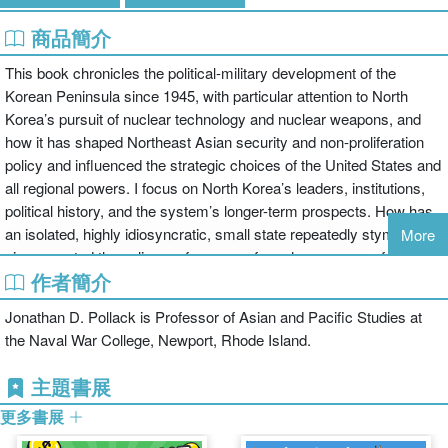
商品簡介
This book chronicles the political-military development of the
Korean Peninsula since 1945, with particular attention to North
Korea’s pursuit of nuclear technology and nuclear weapons, and
how it has shaped Northeast Asian security and non-proliferation
policy and influenced the strategic choices of the United States and
all regional powers. I focus on North Korea’s leaders, institutions,
political history, and the system’s longer-term prospects. How has
an isolated, highly idiosyncratic, small state repeatedly stymied or
More
circumvented the policy preferences of much more powerful
作者簡介
states, culminating with its withdrawal from the Non Proliferation
Treaty (the only state ever to do so) and the testing of nuclear
Jonathan D. Pollack is Professor of Asian and Pacific Studies at
weapons in open defiance of adversaries and allies alike? What
the Naval War College, Newport, Rhode Island.
does this portend for the region’s future?
Unlike most of the literature that focuses on US non proliferation
主題書展
policy, this is a book about decision making in North Korea and the
更多書展
state’s survival in the face of daunting odds. It draws on extensive
interviews with individuals in China, South Korea, Japan, Russia,