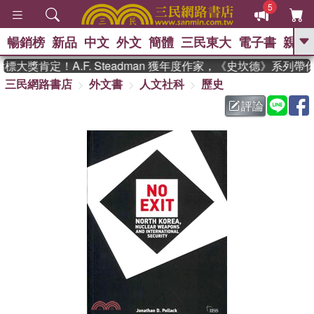
5
暢銷榜
新品
中文
外文
簡體
三民東大
電子書
親子
GO
獎肯定！A.F. Steadman 獲年度作家，《史坎德》系列帶
三民網路書店
外文書
人文社科
歷史
、
熱搜：
東野圭吾
高希均教授回憶錄
、
、
、
The Odyssey
父親節
如果歷
評論
、
、
史是一群喵
暑期推薦
國際布克
、
、
獎 臺灣漫遊錄
方念華
台灣的李
、
、
登輝時代
數學女孩：黎曼猜想
偉大的迷走神經