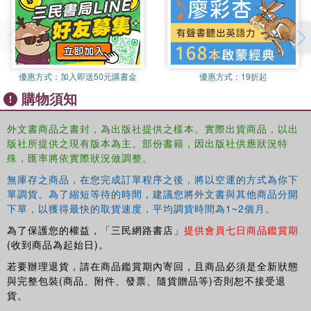
and the EU who have had ample experience in and with North
Korea, additional interviews with former US policy makers, and the
results from two visits to the North. The author makes extensive
use of archival materials from the Cold War International History
Project, enabling a far fuller rendering of North Korean history than
優惠方式：
加入即送50元購書金
優惠方式：
19折起
appears in most of the literature on the North Korean nuclear
購物須知
weapons issue.
外文書商品之書封，為出版社提供之樣本。實際出貨商品，以出
版社所提供之現有版本為主。部份書籍，因出版社供應狀況特
殊，匯率將依實際狀況做調整。
無庫存之商品，在您完成訂單程序之後，將以空運的方式為你下
單調貨。為了縮短等待的時間，建議您將外文書與其他商品分開
下單，以獲得最快的取貨速度，平均調貨時間為1~2個月。
為了保護您的權益，「三民網路書店」
提供會員七日商品鑑賞期
(收到商品為起始日)。
若要辦理退貨，請在商品鑑賞期內寄回，且商品必須是全新狀態
與完整包裝(商品、附件、發票、隨貨贈品等)否則恕不接受退
貨。