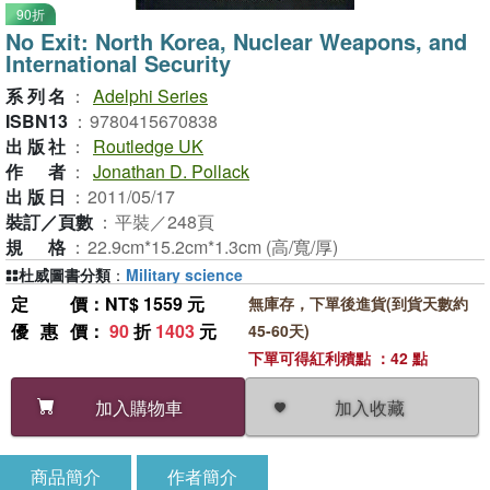
90折
No Exit: North Korea, Nuclear Weapons, and
International Security
系列名
：
Adelphi Series
ISBN13
：
9780415670838
出版社
：
Routledge UK
作者
：
Jonathan D. Pollack
出版日
：
2011/05/17
裝訂／頁數
：
平裝／248頁
規格
：
22.9cm*15.2cm*1.3cm (高/寬/厚)
杜威圖書分類
：
Military science
定價
：NT$ 1559 元
無庫存，下單後進貨(到貨天數約
優惠價
：
90
折
1403
元
45-60天)
下單可得紅利積點 ：42 點
加入收藏
加入購物車
商品簡介
作者簡介