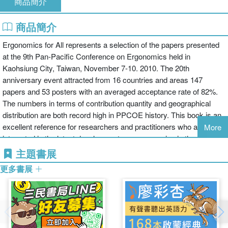
商品簡介
商品簡介
Ergonomics for All represents a selection of the papers presented
at the 9th Pan-Pacific Conference on Ergonomics held in
Kaohsiung City, Taiwan, November 7-10. 2010. The 20th
anniversary event attracted from 16 countries and areas 147
papers and 53 posters with an averaged acceptance rate of 82%.
The numbers in terms of contribution quantity and geographical
distribution are both record high in PPCOE history. This book is an
excellent reference for researchers and practitioners who are
More
interested in the latest developments on ergonomics in the Pan-
Pacific region, as well as in Europe and in the Middle East.
主題書展
Covering a broad spectrum of up-to-date and comprehensive
更多書展
ergonomics issues, this book was organized into eight thematic
chapters including Anthropometry, Biomechanics & Physical
Ergonomics, Usability & User Experience, Man Machine Interface
& Cognitive Ergonomics, Musculoskeletal Disorders & Ergonomics
Intervention, Bio-signals & Ergonomic Assessment, Design &