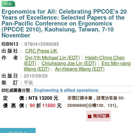
90折
Ergonomics for All: Celebrating PPCOE's 20
Years of Excellence: Selected Papers of the
Pan-Pacific Conference on Ergonomics
(PPCOE 2010), Kaohsiung, Taiwan, 7-10
November
ISBN13
：
9780415586085
出版社
：
CRC Press UK
作者
：
Dyi-Yih Michael Lin (EDT)
;
Hsieh-Ching Chen
(EDT)
;
Chiuhsiang Joe Lin (EDT)
;
Eric Min-yang
Wang (EDT)
;
An-Hsiang Wang (EDT)
出版日
：
2010/09/29
裝訂
：
平裝
杜威圖書分類
：
Engineering & allied operations
定價
：NT$ 13200 元
若需訂購本書，請電洽客服 02-
優惠價
：
90
折
11880
元
25006600[分機130、131]。
無法訂購