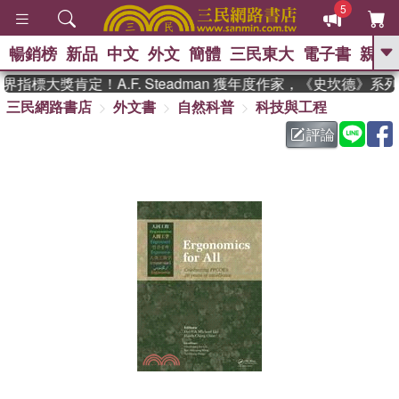
5
暢銷榜
新品
中文
外文
簡體
三民東大
電子書
親子
GO
指標大獎肯定！A.F. Steadman 獲年度作家，《史坎德》系
三民網路書店
外文書
自然科普
科技與工程
、
熱搜：
東野圭吾
高希均教授回憶錄
、
、
、
The Odyssey
父親節
如果歷
評論
、
、
史是一群喵
暑期推薦
國際布克
、
、
獎 臺灣漫遊錄
方念華
台灣的李
、
、
登輝時代
數學女孩：黎曼猜想
偉大的迷走神經