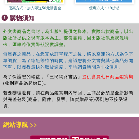
Ergonomics, Ergonomics for People with Special Needs, and
優惠方式：
加入即送50元購書金
優惠方式：
19折起
Performance Modeling & Simulation.
購物須知
外文書商品之書封，為出版社提供之樣本。實際出貨商品，以出
版社所提供之現有版本為主。部份書籍，因出版社供應狀況特
殊，匯率將依實際狀況做調整。
無庫存之商品，在您完成訂單程序之後，將以空運的方式為你下
單調貨。為了縮短等待的時間，建議您將外文書與其他商品分開
下單，以獲得最快的取貨速度，平均調貨時間為1~2個月。
為了保護您的權益，「三民網路書店」
提供會員七日商品鑑賞期
(收到商品為起始日)。
若要辦理退貨，請在商品鑑賞期內寄回，且商品必須是全新狀態
與完整包裝(商品、附件、發票、隨貨贈品等)否則恕不接受退
貨。
網站導航 >>