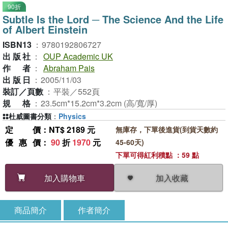
90折
Subtle Is the Lord ─ The Science And the Life
of Albert Einstein
ISBN13
：
9780192806727
出版社
：
OUP Academic UK
作者
：
Abraham Pais
出版日
：
2005/11/03
裝訂／頁數
：
平裝／552頁
規格
：
23.5cm*15.2cm*3.2cm (高/寬/厚)
杜威圖書分類
：
Physics
定價
：NT$ 2189 元
無庫存，下單後進貨(到貨天數約
優惠價
：
90
折
1970
元
45-60天)
下單可得紅利積點 ：59 點
加入收藏
加入購物車
商品簡介
作者簡介