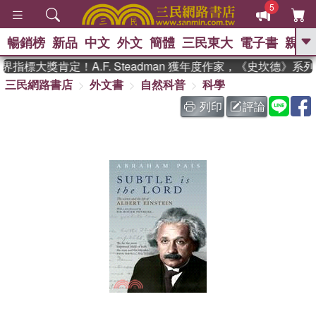
5
暢銷榜
新品
中文
外文
簡體
三民東大
電子書
親子
GO
指標大獎肯定！A.F. Steadman 獲年度作家，《史坎德》系
三民網路書店
外文書
自然科普
科學
、
、
熱搜：
東野圭吾
The Odyssey
、
、
父親節
如果歷史是一群喵
暑期
列印
評論
、
、
推薦
國際布克獎 臺灣漫遊錄
方
、
、
念華
台灣的李登輝時代
數學女
、
孩：黎曼猜想
偉大的迷走神經