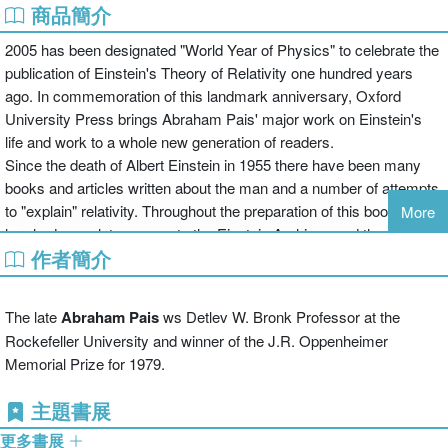
商品簡介
2005 has been designated "World Year of Physics" to celebrate the
publication of Einstein's Theory of Relativity one hundred years
ago. In commemoration of this landmark anniversary, Oxford
University Press brings Abraham Pais' major work on Einstein's
life and work to a whole new generation of readers.
Since the death of Albert Einstein in 1955 there have been many
books and articles written about the man and a number of attempts
to "explain" relativity. Throughout the preparation of this book, Pais
More
has had complete access to the Einstein Archives and the
作者簡介
invaluable guidance of the late Helen Dukas--formerly Einstein's
private secretary
Written with Pais' intimate and incomparable knowledge of Einstein,
The late
Abraham Pais
ws Detlev W. Bronk Professor at the
Subtle is the Lord
will delight and inspire anyone fascinated by the
Rockefeller University and winner of the J.R. Oppenheimer
man whose revolutionary ideas have defined modern physics.
Memorial Prize for 1979.
主題書展
更多書展