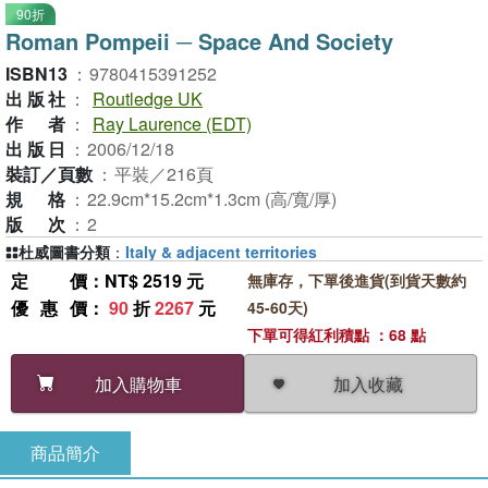
90折
Roman Pompeii ─ Space And Society
ISBN13
：
9780415391252
出版社
：
Routledge UK
作者
：
Ray Laurence (EDT)
出版日
：
2006/12/18
裝訂／頁數
：
平裝／216頁
規格
：
22.9cm*15.2cm*1.3cm (高/寬/厚)
版次
：
2
杜威圖書分類
：
Italy & adjacent territories
定價
：NT$ 2519 元
無庫存，下單後進貨(到貨天數約
優惠價
：
90
折
2267
元
45-60天)
下單可得紅利積點 ：68 點
加入收藏
加入購物車
商品簡介