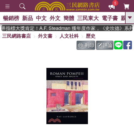
5
暢銷榜
新品
中文
外文
簡體
三民東大
電子書
親子
GO
指標大獎肯定！A.F. Steadman 獲年度作家，《史坎德》系
三民網路書店
外文書
人文社科
歷史
、
、
熱搜：
東野圭吾
The Odyssey
、
、
父親節
如果歷史是一群喵
暑期
列印
評論
、
、
推薦
國際布克獎 臺灣漫遊錄
方
、
、
念華
台灣的李登輝時代
數學女
、
孩：黎曼猜想
偉大的迷走神經