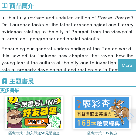
商品簡介
In this fully revised and updated edition of
Roman Pompeii
,
Dr. Laurence looks at the latest archaeological and literary
evidence relating to the city of Pompeii from the viewpoint
of architect, geographer and social scientist.
Enhancing our general understanding of the Roman world,
this new edition includes new chapters that reveal how the
young learnt the culture of the city and to investigate the
More
role of property development and real estate in Pompeii's
growth.
主題書展
Showing how Pompeii has undergone considerable urban
更多書展
development, Dr. Laurence emphasizes the relationship
between the fabric of the city and the society that
produced it. Local activities are located in both time and
space and Pompeii's cultural identity is defined.
This book is invaluable for students and scholars in the
fields of archaeology and ancient history, as well as being
優惠方式：
加入即送50元購書金
優惠方式：
19折起