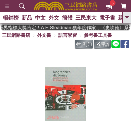
5
暢銷榜
新品
中文
外文
簡體
三民東大
電子書
親子
GO
界指標大獎肯定！A.F. Steadman 獲年度作家，《史坎德》
三民網路書店
外文書
語言學習
參考書工具書
、
、
熱搜：
東野圭吾
The Odyssey
、
、
父親節
如果歷史是一群喵
暑期
列印
評論
、
、
推薦
國際布克獎 臺灣漫遊錄
方
、
、
念華
台灣的李登輝時代
數學女
、
孩：黎曼猜想
偉大的迷走神經