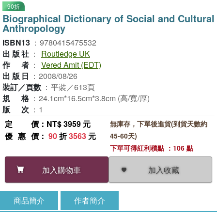
90折
Biographical Dictionary of Social and Cultural
Anthropology
ISBN13
：
9780415475532
出版社
：
Routledge UK
作者
：
Vered Amit (EDT)
出版日
：
2008/08/26
裝訂／頁數
：
平裝／613頁
規格
：
24.1cm*16.5cm*3.8cm (高/寬/厚)
版次
：
1
定價
：NT$ 3959 元
無庫存，下單後進貨(到貨天數約
優惠價
：
90
折
3563
元
45-60天)
下單可得紅利積點 ：106 點
加入收藏
加入購物車
商品簡介
作者簡介