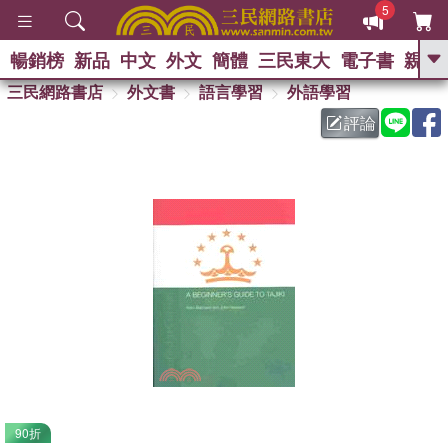
5
暢銷榜
新品
中文
外文
簡體
三民東大
電子書
親子
GO
三民網路書店
外文書
語言學習
外語學習
評論
熱搜：
90折