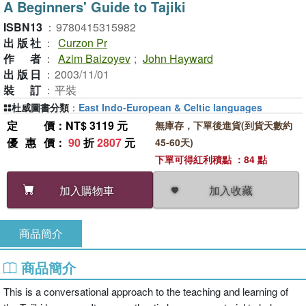
A Beginners' Guide to Tajiki
ISBN13
：
9780415315982
出版社
：
Curzon Pr
作者
：
Azim Baizoyev
;
John Hayward
出版日
：
2003/11/01
裝訂
：
平裝
杜威圖書分類
：
East Indo-European & Celtic languages
定價
：NT$ 3119 元
無庫存，下單後進貨(到貨天數約
優惠價
：
90
折
2807
元
45-60天)
下單可得紅利積點 ：84 點
加入收藏
加入購物車
商品簡介
商品簡介
This is a conversational approach to the teaching and learning of