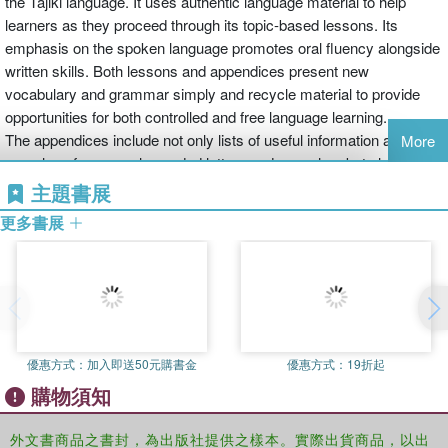
the Tajiki language. It uses authentic language material to help
learners as they proceed through its topic-based lessons. Its
emphasis on the spoken language promotes oral fluency alongside
written skills. Both lessons and appendices present new
vocabulary and grammar simply and recycle material to provide
opportunities for both controlled and free language learning.
The appendices include not only lists of useful information and
More
samples of commonly needed letters and speeches but also an
invaluable introduction to Tajiki grammar and a comprehensive
主題書展
Tajiki-English dictionary of all the book's vocabulary - over 4500
更多書展
definitions.
優惠方式：
加入即送50元購書金
優惠方式：
19折起
購物須知
外文書商品之書封，為出版社提供之樣本。實際出貨商品，以出