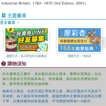
bibliography, including listing useful websites.
Industrial Britain
,
1783--1870
(3rd Edition, 2001).
Sir Robert Peel
is the perfect introduction for all students
主題書展
of nineteenth-century history.
更多書展
優惠方式：
加入即送50元購書金
優惠方式：
19折起
購物須知
外文書商品之書封，為出版社提供之樣本。實際出貨商品，以出
版社所提供之現有版本為主。部份書籍，因出版社供應狀況特
殊，匯率將依實際狀況做調整。
無庫存之商品，在您完成訂單程序之後，將以空運的方式為你下
單調貨。為了縮短等待的時間，建議您將外文書與其他商品分開
下單，以獲得最快的取貨速度，平均調貨時間為1~2個月。