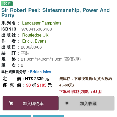
90折
Sir Robert Peel: Statesmanship, Power And
Party
系列名
：
Lancaster Pamphlets
ISBN13
：
9780415366168
出版社
：
Routledge UK
作者
：
Eric J. Evans
出版日
：
2006/03/06
裝訂
：
平裝
規格
：
21.0cm*14.0cm*1.3cm (高/寬/厚)
版次
：
2
杜威圖書分類
：
British Isles
定價
：NT$ 2339 元
無庫存，下單後進貨(到貨天數約
優惠價
：
90
折
2105
元
45-60天)
下單可得紅利積點 ：63 點
加入收藏
加入購物車