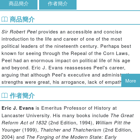
商品簡介
作者簡介
商品簡介
Sir Robert Peel
provides an accessible and concise
introduction to the life and career of one of the most
political leaders of the nineteenth century. Perhaps best
known for seeing through the Repeal of the Corn Laws,
Peel had an enormous impact on political life of his age
and beyond. Eric J. Evans reassesses Peel's career,
arguing that although Peel's executive and administrative
More
strengths were great, his arrogance, lack of empathy with
the development of political parties and his inflexible
作者簡介
commitment to economic liberalism presented political
problems which he was incapable of solving.
Eric J. Evans
is Emeritus Professor of History at
This expanded and fully revised second edition:
Lancaster University. His many books include
The Great
fully engages with the extensive new historical work on Sir Robert
Reform Act of 1832
(2nd Edition, 1994),
William Pitt the
Peel published since the first edition appeared fifteen years ago
Younger
(1999),
Thatcher and Thatcherism
(2nd Edition,
includes a glossary of key terms plus an updated and expanded
2004)
and
The Forging of the Modern State: Early