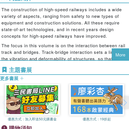
The construction of high-speed railways includes a wide
variety of aspects, ranging from safety to new types of
equipment and construction solutions. All these require
state-of-art technologies, and in recent years design
concepts for high-speed railways have improved.
The focus in this volume is on the interaction between rail
track and bridges. Track-bridge interaction sets a limit to
More
the vibration and deformability of structures, so that
accelerations, stresses and track deformations are
主題書展
controlled, circulation safety is satisfied, and design
更多書展
solutions for bridges are determined.
Track-Bridge Interaction on High-Speed Railways
presents the latest research on the interaction between
rail track and bridges, and will be invaluable to civil
engineers involved in the design, construction and
maintenance of high-speed railways and bridges, and to
優惠方式：
加入即送50元購書金
優惠方式：
19折起
researchers and graduate and undergraduate engineering
購物須知
students with an interest in this field.