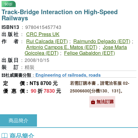
90折
Track-Bridge Interaction on High-Speed
Railways
ISBN13
：
9780415457743
出版社
：
CRC Press UK
作者
：
Rui Calcada (EDT)
;
Raimundo Delgado (EDT)
;
Antonio Campos E. Matos (EDT)
;
Jose Maria
Goicolea (EDT)
;
Felipe Gabaldon (EDT)
出版日
：
2008/10/15
裝訂
：
精裝
杜威圖書分類
：
Engineering of railroads, roads
定價
：NT$ 8700 元
若需訂購本書，請電洽客服 02-
優惠價
：
90
折
7830
元
25006600[分機130、131]。
無法訂購
商品簡介
商品簡介