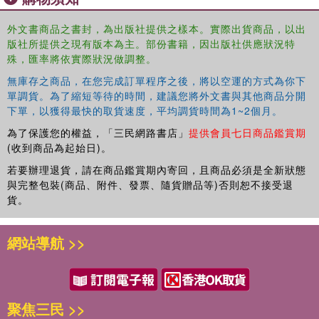
外文書商品之書封，為出版社提供之樣本。實際出貨商品，以出
版社所提供之現有版本為主。部份書籍，因出版社供應狀況特
殊，匯率將依實際狀況做調整。
無庫存之商品，在您完成訂單程序之後，將以空運的方式為你下
單調貨。為了縮短等待的時間，建議您將外文書與其他商品分開
下單，以獲得最快的取貨速度，平均調貨時間為1~2個月。
為了保護您的權益，「三民網路書店」
提供會員七日商品鑑賞期
(收到商品為起始日)。
若要辦理退貨，請在商品鑑賞期內寄回，且商品必須是全新狀態
與完整包裝(商品、附件、發票、隨貨贈品等)否則恕不接受退
貨。
網站導航 >>
聚焦三民 >>