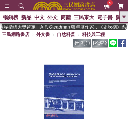
5
暢銷榜
新品
中文
外文
簡體
三民東大
電子書
親子
GO
界指標大獎肯定！A.F. Steadman 獲年度作家，《史坎德》
三民網路書店
外文書
自然科普
科技與工程
、
熱搜：
東野圭吾
高希均教授回憶錄
、
、
、
The Odyssey
父親節
如果歷
列印
評論
、
、
史是一群喵
暑期推薦
國際布克
、
、
獎 臺灣漫遊錄
方念華
台灣的李
、
、
登輝時代
數學女孩：黎曼猜想
偉大的迷走神經