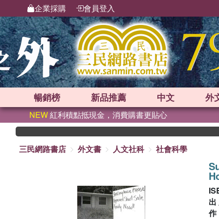
企業採購
會員登入
暢銷榜
新品
推薦
中文
外
NEW
紅利積點抵現金，消費購書更貼心
三民網路書店
外文書
人文社科
社會科學
Su
Ho
IS
出