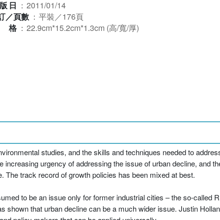
版日
：
2011/01/14
訂／頁數
：
平裝／176頁
規格
：
22.9cm*15.2cm*1.3cm (高/寬/厚)
vironmental studies, and the skills and techniques needed to addres
he increasing urgency of addressing the issue of urban decline, and 
e. The track record of growth policies has been mixed at best.
sumed to be an issue only for former industrial cities – the so-called 
has shown that urban decline can be a much wider issue. Justin Hollan
and policy makers that can be applied universally.