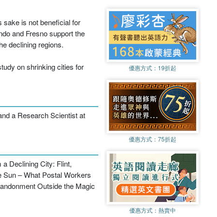
 sake is not beneficial for
ando and Fresno support the
he declining regions.
tudy on shrinking cities for
優惠方式：
19折起
and a Research Scientist at
優惠方式：
75折起
 Declining City: Flint,
the Sun – What Postal Workers
 Abandonment Outside the Magic
優惠方式：
熱賣中