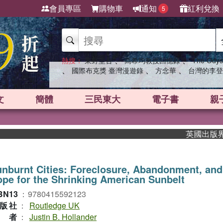
會員專區
購物車
通知
紅利兌換
5
、
、
熱搜：
東野圭吾
高希均教授回憶錄
The Odys
、
、
、
國際布克獎 臺灣漫遊錄
方念華
台灣的李登
文
簡體
三民東大
電子書
親
英國出版界指標大
nburnt Cities: Foreclosure, Abandonment, and
pe for the Shrinking American Sunbelt
BN13
：
9780415592123
版社
：
Routledge UK
作者
：
Justin B. Hollander