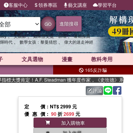
客服中心
領券專區
藝文講座
學習平台
進階搜尋
GO
、
、
、
sey
父親節
如果歷史是一群喵
暑期推薦
、
、
輝時代
數學女孩：黎曼猜想
偉大的迷走神經
子
文具選物
漫畫
教科考用
165反詐騙
獎肯定！A.F. Steadman 獲年度作家，《史坎德》系列帶你
評論
定價
：NT$ 2999 元
優惠價
：
90
折
2699
元
加入購物車
加入收藏