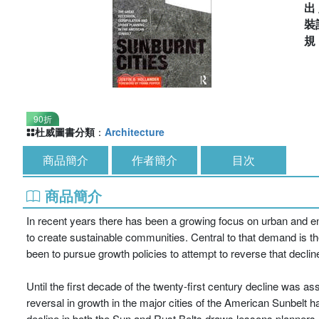
出
裝
90折
杜威圖書分類
：
Architecture
商品簡介
作者簡介
目次
商品簡介
In recent years there has been a growing focus on urban and en
to create sustainable communities. Central to that demand is t
been to pursue growth policies to attempt to reverse that declin
Until the first decade of the twenty-first century decline was as
reversal in growth in the major cities of the American Sunbelt 
decline in both the Sun and Rust Belts draws lessons planners 