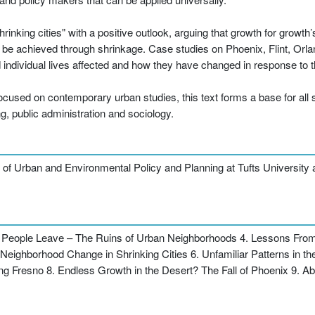
nking cities" with a positive outlook, arguing that growth for growth’s
be achieved through shrinkage. Case studies on Phoenix, Flint, Orl
 individual lives affected and how they have changed in response to t
ocused on contemporary urban studies, this text forms a base for all s
, public administration and sociology.
t of Urban and Environmental Policy and Planning at Tufts University 
 People Leave – The Ruins of Urban Neighborhoods 4. Lessons From a
 Neighborhood Change in Shrinking Cities 6. Unfamiliar Patterns in 
ing Fresno 8. Endless Growth in the Desert? The Fall of Phoenix 9.