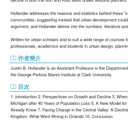
Hollander addresses the reasons and statistics behind these "shri
communities, suggesting instead that urban development could 
argument, and Hollander delves into the numbers, literature and
Written for urban scholars and to suit a wide range of courses f
professionals, academics and students in urban design, planning
作者簡介
Justin B. Hollander is an Assistant Professor in the Departmen
the George Perkins Marsh Institute at Clark University.
目次
1. Introduction 2. Perspectives on Growth and Decline 3. When
Michigan after 40 Years of Population Loss 5. A New Model for
Already Know 7. Facing Change in the Central Valley: A Declin
Kingdom: What Went Wrong in Orlando 10. Conclusion