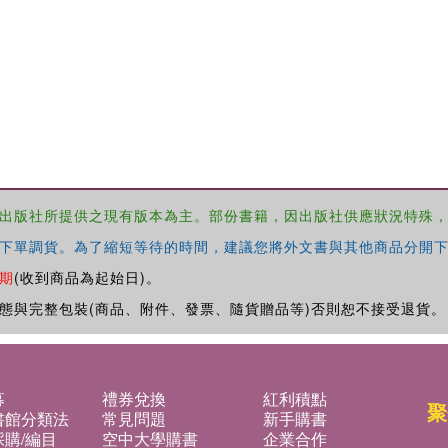
出版社所提供之現有版本為主。部份書籍，因出版社供應狀況特殊
下單調貨。為了縮短等待的時間，建議您將外文書與其他商品分開下
期
(收到商品為起始日)。
態與完整包裝(商品、附件、發票、隨貨贈品等)否則恕不接受退貨。
募
禮券兌換
紅利積點
聚
書館分類法
常見問題
新手購書
購/編目
空中大學購書
企業合作