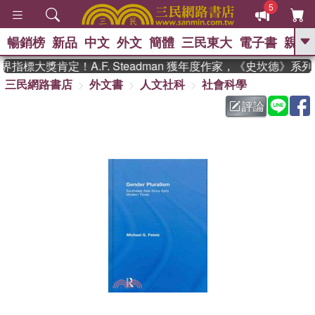
5
暢銷榜
新品
中文
外文
簡體
三民東大
電子書
親子
GO
指標大獎肯定！A.F. Steadman 獲年度作家，《史坎德》系
三民網路書店
外文書
人文社科
社會科學
、
熱搜：
東野圭吾
高希均教授回憶錄
、
、
、
The Odyssey
父親節
如果歷
評論
、
、
史是一群喵
暑期推薦
國際布克
、
、
獎 臺灣漫遊錄
方念華
台灣的李
、
、
登輝時代
數學女孩：黎曼猜想
偉大的迷走神經