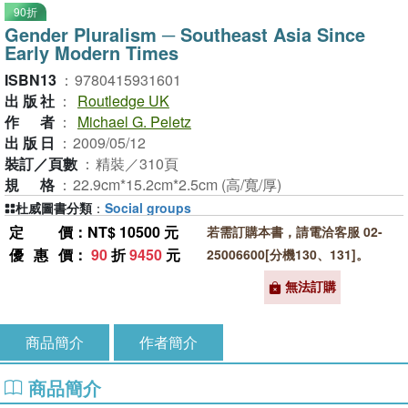
90折
Gender Pluralism ─ Southeast Asia Since
Early Modern Times
ISBN13
：
9780415931601
出版社
：
Routledge UK
作者
：
Michael G. Peletz
出版日
：
2009/05/12
裝訂／頁數
：
精裝／310頁
規格
：
22.9cm*15.2cm*2.5cm (高/寬/厚)
杜威圖書分類
：
Social groups
定價
：NT$ 10500 元
若需訂購本書，請電洽客服 02-
優惠價
：
90
折
9450
元
25006600[分機130、131]。
無法訂購
商品簡介
作者簡介
商品簡介