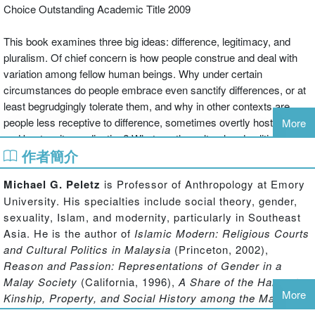
Choice Outstanding Academic Title 2009
This book examines three big ideas: difference, legitimacy, and
pluralism. Of chief concern is how people construe and deal with
variation among fellow human beings. Why under certain
circumstances do people embrace even sanctify differences, or at
least begrudgingly tolerate them, and why in other contexts are
people less receptive to difference, sometimes overtly hostile to it
More
and bent on its eradication? What are the cultural and political
作者簡介
conditions conducive to the positive valorization and acceptance of
difference? And, conversely, what conditions undermine or erode
Michael G. Peletz
is Professor of Anthropology at Emory
such positive views and acceptance? This book examines
University. His specialties include social theory, gender,
pluralism in gendered fields and domains in Southeast Asia since
sexuality, Islam, and modernity, particularly in Southeast
the early modern era, which historians and anthropologists of the
Asia. He is the author of
Islamic Modern: Religious Courts
region commonly define as the period extending roughly from the
and Cultural Politics in Malaysia
(Princeton, 2002),
fifteenth to the eighteenth centuries.
Reason and Passion: Representations of Gender in a
Malay Society
(California, 1996),
A Share of the Harvest:
More
Kinship, Property, and Social History among the Malays of
Rembau
(California, 1988). He is also the co-editor with