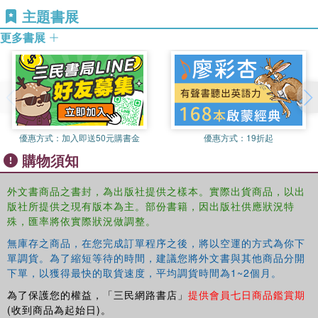
主題書展
Aihwa Ong, of
Bewitching Women, Pious Men: Gender and
Body Politics in Southeast Asia
(California, 1995).
更多書展
優惠方式：
加入即送50元購書金
優惠方式：
19折起
購物須知
外文書商品之書封，為出版社提供之樣本。實際出貨商品，以出
版社所提供之現有版本為主。部份書籍，因出版社供應狀況特
殊，匯率將依實際狀況做調整。
無庫存之商品，在您完成訂單程序之後，將以空運的方式為你下
單調貨。為了縮短等待的時間，建議您將外文書與其他商品分開
下單，以獲得最快的取貨速度，平均調貨時間為1~2個月。
為了保護您的權益，「三民網路書店」
提供會員七日商品鑑賞期
(收到商品為起始日)。