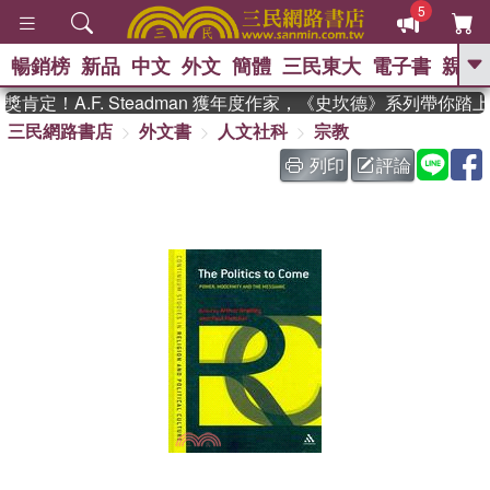
5
暢銷榜
新品
中文
外文
簡體
三民東大
電子書
親子
GO
定！A.F. Steadman 獲年度作家，《史坎德》系列帶你踏上
三民網路書店
外文書
人文社科
宗教
、
熱搜：
東野圭吾
高希均教授回憶錄
、
、
、
The Odyssey
父親節
如果歷
列印
評論
、
、
史是一群喵
暑期推薦
國際布克
、
、
獎 臺灣漫遊錄
方念華
台灣的李
、
、
登輝時代
數學女孩：黎曼猜想
偉大的迷走神經