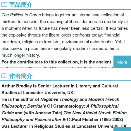
商品簡介
The Politics to Come
brings together an international collection of
thinkers to consider the meaning of liberal democratic modernity at
a moment when its future has never been less certain. It examines
the explosive threats the liberal order confronts today: financial
meltdown, religious extremism, environmental catastrophe. Yet, it
also seeks to place these - singularly modern - crises within a
much longer history.
For the contributors to this collection, it is the ancient
More
religious tradition called 'the messianic' that provides the
作者簡介
critical lens through which modernity may be interrogated. In
its ongoing struggles with the messianic, liberal modernity
Arthur Bradley is Senior Lecturer in Literary and Cultural
confronts the promise and threat of a radically new Politics to
Studies at Lancaster University, UK.
Come.
He is the author of
Negative Theology and Modern French
So what are the Politics to Come? How do they manifest
Philosophy
;
Derrida's
Of Grammatology:
A Philosophical
themselves throughout history? Why does the possibility of a
Guide
and (with Andrew Tate)
The New Atheist Novel: Fiction,
messianic judgement continue to haunt the western political
Philosophy and Polemic after 9/11
.Paul Fletcher (1965-2008)
imaginary? This collection offers a series of political,
was Lecturer in Religious Studies at Lancaster University, UK.
philosophical and theological perspectives from which the