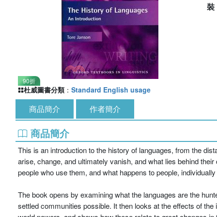
90折
杜威圖書分類
：
Standard English usage
商品簡介
作者簡介
商品簡介
This is an introduction to the history of languages, from the dis
arise, change, and ultimately vanish, and what lies behind thei
people who use them, and what happens to people, individually a
The book opens by examining what the languages are the hunte
settled communities possible. It then looks at the effects of the
world powers, and shows how these relate to great changes in