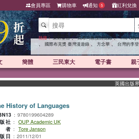
會員專區
購物車
通知
紅利兌換
5
、
、
熱搜：
東野圭吾
高希均教授回憶錄
The Odys
、
、
、
國際布克獎 臺灣漫遊錄
方念華
台灣的李登
文
簡體
三民東大
電子書
親
英國出版界指標大
e History of Languages
BN13
：
9780199604289
版社
：
OUP Academic UK
作者
：
Tore Janson
版日
：
2011/12/01