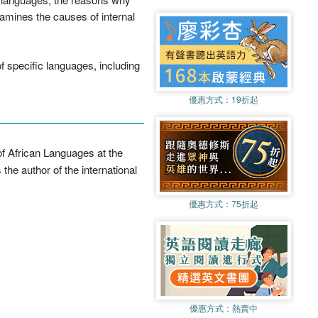
amines the causes of internal
 specific languages, including
優惠方式：
19折起
 of African Languages at the
the author of the international
優惠方式：
75折起
優惠方式：
熱賣中