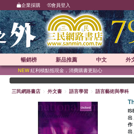
企業採購
會員登入
暢銷榜
新品
推薦
中文
外
NEW
紅利積點抵現金，消費購書更貼心
三民網路書店
外文書
語言學習
語言藝術與學科
Th
IS
出
出