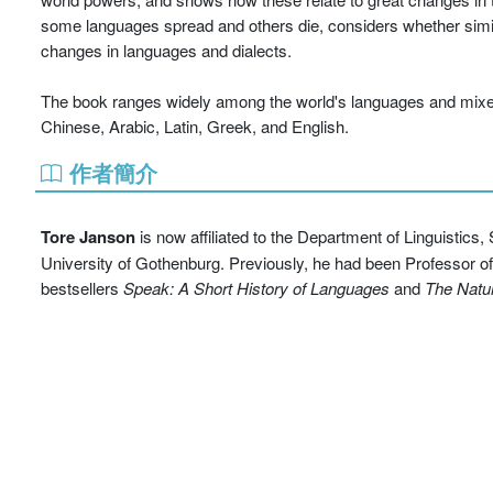
some languages spread and others die, considers whether simila
changes in languages and dialects.
The book ranges widely among the world's languages and mixes
Chinese, Arabic, Latin, Greek, and English.
作者簡介
Tore Janson
is now affiliated to the Department of Linguistics
University of Gothenburg. Previously, he had been Professor of La
bestsellers
Speak: A Short History of Languages
and
The Natur