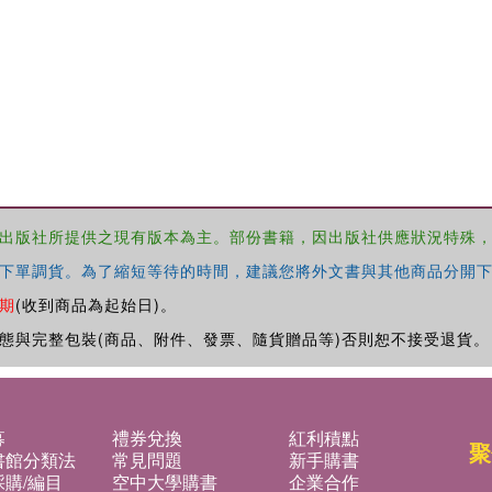
出版社所提供之現有版本為主。部份書籍，因出版社供應狀況特殊
下單調貨。為了縮短等待的時間，建議您將外文書與其他商品分開下
期
(收到商品為起始日)。
態與完整包裝(商品、附件、發票、隨貨贈品等)否則恕不接受退貨。
募
禮券兌換
紅利積點
聚
書館分類法
常見問題
新手購書
購/編目
空中大學購書
企業合作