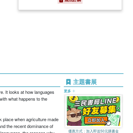
主題書展
更多
ure. It looks at how languages
 with what happens to the
k place when agriculture made
, and the recent dominance of
優惠方式：
加入即送50元購書金
 languages, the reasons why