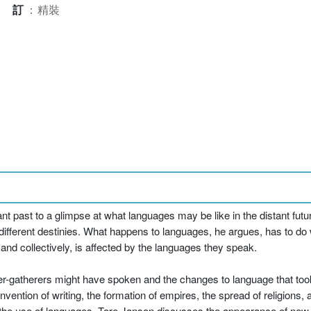
裝訂
：
精裝
tant past to a glimpse at what languages may be like in the distant fut
r different destinies. What happens to languages, he argues, has to do
nd collectively, is affected by the languages they speak.
r-gatherers might have spoken and the changes to language that too
 invention of writing, the formation of empires, the spread of religions
 the use of languages. Tore Janson discusses the appearance of new