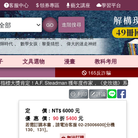
客服中心
領券專區
藝文講座
學習平台
進階搜尋
GO
、
、
、
sey
父親節
如果歷史是一群喵
暑期推薦
、
、
輝時代
數學女孩：黎曼猜想
偉大的迷走神經
子
文具選物
漫畫
教科考用
165反詐騙
獎肯定！A.F. Steadman 獲年度作家，《史坎德》系列帶你
列印
評論
定價
：NT$ 6000 元
優惠價
：
90
折
5400
元
若需訂購本書，請電洽客服 02-25006600[分機
130、131]。
無法訂購