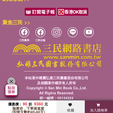
聚焦三民 >>
三民書局
三民出版
本站著作權屬弘雅三民圖書股份有限公司
及相關著作權所有人所有
Copyright © San Min Book Co.,Ltd.
All Rights Reserved.
統一編號：05134324
90
9360
優惠價：
無庫存，下單後進貨
收藏
加入購物車
暢銷榜
客服中心
收藏
瀏覽紀錄
會員專區
(到貨天數約45-60天)