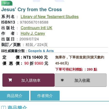
90折
Jesus' Cry from the Cross
系列名
：
Library of New Testament Studies
ISBN13
：
9780567018588
出版社
：
Continuum Intl UK
作者
：
Holly J. Carey
出版日
：
2009/07/24
裝訂／頁數
：
精裝／224頁
杜威圖書分類
：
Gospels & Acts
定價
：NT$ 10400 元
無庫存，下單後進貨(到貨天數約
優惠價
：
90
折
9360
元
45-60天)
下單可得紅利積點 ：280 點
加入收藏
加入購物車
商品簡介
作者簡介
商品簡介