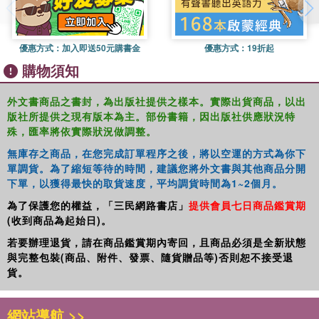
A test case of this argument is undertaken at the close of the
book, when both Matthew and Luke's treatment of Ps 22 and
other Righteous Sufferer language is considered, regarding
優惠方式：
加入即送50元購書金
優惠方式：
19折起
their readings of Ps 22 in Mark as the earliest tangible
購物須知
evidence of the interpretation of this passage in his gospel.
外文書商品之書封，為出版社提供之樣本。實際出貨商品，以出
版社所提供之現有版本為主。部份書籍，因出版社供應狀況特
殊，匯率將依實際狀況做調整。
無庫存之商品，在您完成訂單程序之後，將以空運的方式為你下
單調貨。為了縮短等待的時間，建議您將外文書與其他商品分開
下單，以獲得最快的取貨速度，平均調貨時間為1~2個月。
為了保護您的權益，「三民網路書店」
提供會員七日商品鑑賞期
(收到商品為起始日)。
若要辦理退貨，請在商品鑑賞期內寄回，且商品必須是全新狀態
與完整包裝(商品、附件、發票、隨貨贈品等)否則恕不接受退
貨。
網站導航 >>