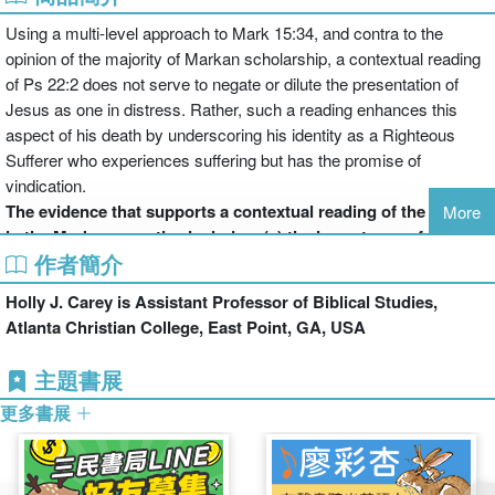
Using a multi-level approach to Mark 15:34, and contra to the
opinion of the majority of Markan scholarship, a contextual reading
of Ps 22:2 does not serve to negate or dilute the presentation of
Jesus as one in distress. Rather, such a reading enhances this
aspect of his death by underscoring his identity as a Righteous
Sufferer who experiences suffering but has the promise of
vindication.
The evidence that supports a contextual reading of the citation
More
in the Markan narrative includes: (a) the importance of Jesus'
作者簡介
impending resurrection/vindication and its foreshadowing; (b)
the relatively consistent contextual use of the scriptures in the
Holly J. Carey is
Assistant Professor of Biblical Studies,
narrative prior to Mark 15:34; (c) the patterns of the textual and
Atlanta Christian College, East Point, GA, USA
liturgical use of the psalms and the presence of the motif of
the Righteous Sufferer in Mark's socio-cultural milieu; (d) the
主題書展
presentation of Jesus as the Righteous Sufferer throughout
更多書展
the narrative; and (e) an exegesis of Mark 15:34 and the
surrounding Markan passion-resurrection narrative with
regard to the function of Ps 22 in the story of Jesus' death and
resurrection.