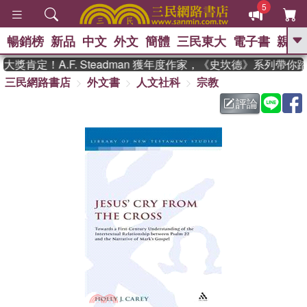
5
暢銷榜
新品
中文
外文
簡體
三民東大
電子書
親子
GO
獎肯定！A.F. Steadman 獲年度作家，《史坎德》系列帶你
三民網路書店
外文書
人文社科
宗教
、
熱搜：
東野圭吾
高希均教授回憶錄
、
、
、
The Odyssey
父親節
如果歷
評論
、
、
史是一群喵
暑期推薦
國際布克
、
、
獎 臺灣漫遊錄
方念華
台灣的李
、
、
登輝時代
數學女孩：黎曼猜想
偉大的迷走神經