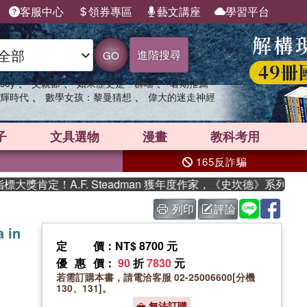
客服中心
領券專區
藝文講座
學習平台
進階搜尋
GO
、
、
、
sey
父親節
如果歷史是一群喵
暑期推薦
、
、
輝時代
數學女孩：黎曼猜想
偉大的迷走神經
子
文具選物
漫畫
教科考用
165反詐騙
肯定！A.F. Steadman 獲年度作家，《史坎德》系列帶你踏
列印
評論
 in
定價
：NT$ 8700 元
優惠價
：
90
折
7830
元
若需訂購本書，請電洽客服 02-25006600[分機
130、131]。
無法訂購