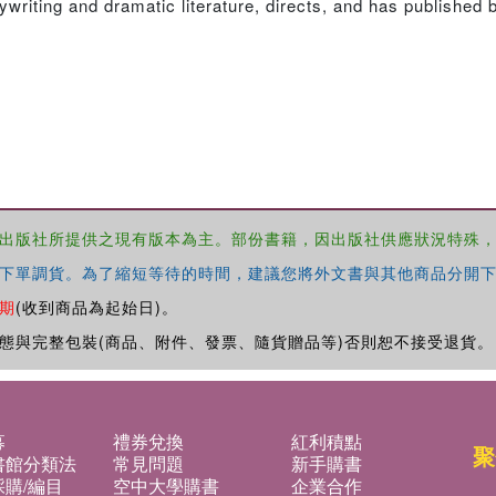
writing and dramatic literature, directs, and has published 
出版社所提供之現有版本為主。部份書籍，因出版社供應狀況特殊
下單調貨。為了縮短等待的時間，建議您將外文書與其他商品分開下
期
(收到商品為起始日)。
態與完整包裝(商品、附件、發票、隨貨贈品等)否則恕不接受退貨。
募
禮券兌換
紅利積點
聚
書館分類法
常見問題
新手購書
購/編目
空中大學購書
企業合作