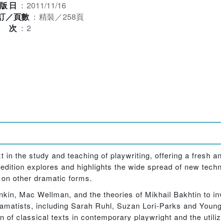
版日
：
2011/11/16
訂／頁數
：
精裝／258頁
版次
：
2
in the study and teaching of playwriting, offering a fresh a
dition explores and highlights the wide spread of new techn
e on other dramatic forms.
nkin, Mac Wellman, and the theories of Mikhail Bakhtin to i
amatists, including Sarah Ruhl, Suzan Lori-Parks and Youn
ion of classical texts in contemporary playwright and the util