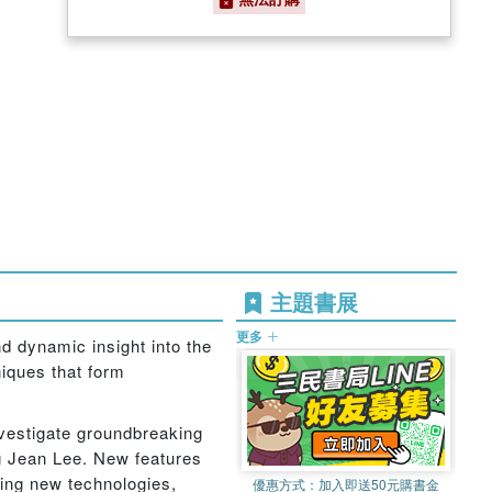
主題書展
更多
nd dynamic insight into the
iques that form
nvestigate groundbreaking
g Jean Lee. New features
izing new technologies,
優惠方式：
加入即送50元購書金