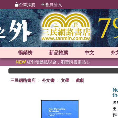
企業採購
會員登入
暢銷榜
新品
推薦
中文
外
NEW
紅利積點抵現金，消費購書更貼心
三民網路書店
外文書
文學
戲劇
Ne
th
IS
出