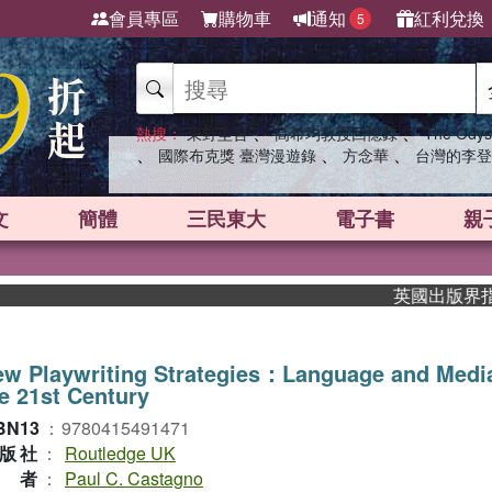
會員專區
購物車
通知
紅利兌換
5
、
、
熱搜：
東野圭吾
高希均教授回憶錄
The Odys
、
、
、
國際布克獎 臺灣漫遊錄
方念華
台灣的李登
文
簡體
三民東大
電子書
親
英國出版界指標大獎
w Playwriting Strategies：Language and Media
e 21st Century
BN13
：
9780415491471
版社
：
Routledge UK
作者
：
Paul C. Castagno