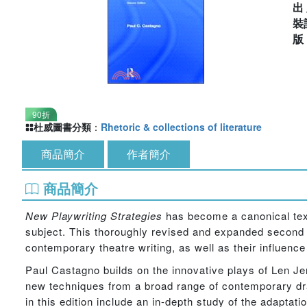
出
裝
90折
杜威圖書分類
：
Rhetoric & collections of literature
商品簡介
作者簡介
商品簡介
New Playwriting Strategies
has become a canonical text 
subject. This thoroughly revised and expanded second e
contemporary theatre writing, as well as their influenc
Paul Castagno builds on the innovative plays of Len Je
new techniques from a broad range of contemporary dr
in this edition include an in-depth study of the adaptat