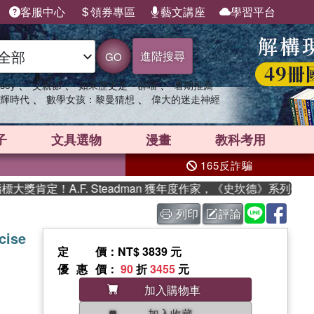
客服中心
領券專區
藝文講座
學習平台
進階搜尋
GO
、
、
、
sey
父親節
如果歷史是一群喵
暑期推薦
、
、
輝時代
數學女孩：黎曼猜想
偉大的迷走神經
子
文具選物
漫畫
教科考用
165反詐騙
肯定！A.F. Steadman 獲年度作家，《史坎德》系列帶你踏
列印
評論
cise
定價
：NT$ 3839 元
優惠價
：
90
折
3455
元
加入購物車
加入收藏