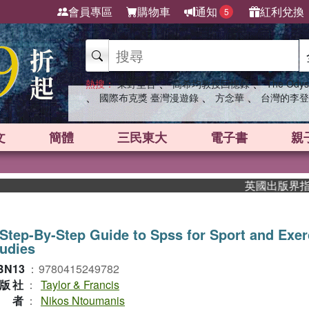
會員專區
購物車
通知
紅利兌換
5
、
、
熱搜：
東野圭吾
高希均教授回憶錄
The Odys
、
、
、
國際布克獎 臺灣漫遊錄
方念華
台灣的李登
文
簡體
三民東大
電子書
親
英國出版界指標大獎
Step-By-Step Guide to Spss for Sport and Exer
udies
BN13
：
9780415249782
版社
：
Taylor & Francis
作者
：
Nikos Ntoumanis