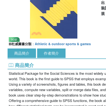
出
裝
90折
杜威圖書分類
：
Athletic & outdoor sports & games
商品簡介
作者簡介
商品簡介
Statistical Package for the Social Sciences is the most widely 
world. This book is the first guide to SPSS that employs example
Using a variety of screenshots, figures and tables, this book 
variables, compute new variables, split or merge data files, and 
book uses clear step-by-step demonstrations to show how studen
Offering a comprehensive guide to SPSS functions, the book als
how different statistical tests can be incorporated in sport and e