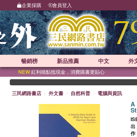
企業採購
會員登入
暢銷榜
新品
推薦
中文
外
NEW
紅利積點抵現金，消費購書更貼心
三民網路書店
外文書
自然科普
電腦與資訊
A 
St
IS
出