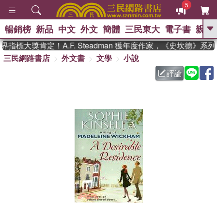
5
暢銷榜
新品
中文
外文
簡體
三民東大
電子書
親子
GO
指標大獎肯定！A.F. Steadman 獲年度作家，《史坎德》系
三民網路書店
外文書
文學
小說
、
熱搜：
東野圭吾
高希均教授回憶錄
、
、
、
The Odyssey
父親節
如果歷
評論
、
、
史是一群喵
暑期推薦
國際布克
、
、
獎 臺灣漫遊錄
方念華
台灣的李
、
、
登輝時代
數學女孩：黎曼猜想
偉大的迷走神經