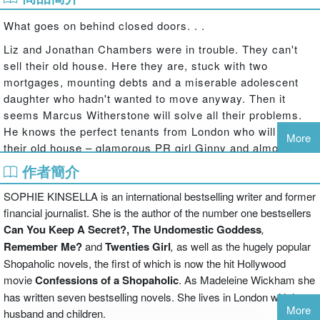
What goes on behind closed doors. . .
Liz and Jonathan Chambers were in trouble. They can't
sell their old house. Here they are, stuck with two
mortgages, mounting debts and a miserable adolescent
daughter who hadn't wanted to move anyway. Then it
seems Marcus Witherstone will solve all their problems.
He knows the perfect tenants from London who will rent
More
their old house – glamorous PR girl Ginny and almost-
famous Piers. Everything is going to be OK.
作者簡介
But soon everyone's entangled with everyone else, in the
SOPHIE KINSELLA is an international bestselling writer and former
most awkward possible way. And as events closed in on
financial journalist. She is the author of the number one bestsellers
him, Marcus began to realise that some deceptions are
Can You Keep A Secret?,
The Undomestic Goddess
,
just a bit too close to home.
Remember Me?
and
Twenties Girl
,
as well as the hugely popular
Shopaholic novels, the first of which is now the hit Hollywood
movie
Confessions of a Shopaholic
. As Madeleine Wickham she
has written seven bestselling novels. She lives in London with her
More
husband and children.