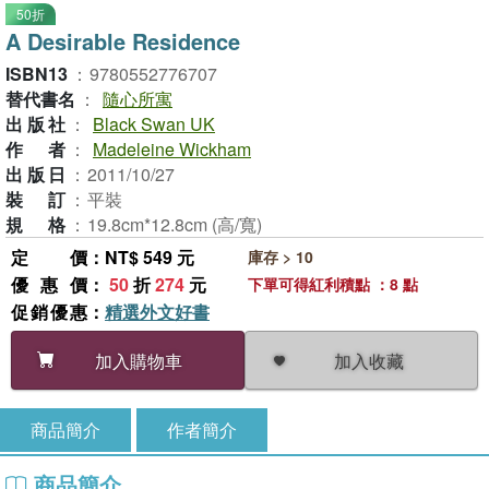
50折
A Desirable Residence
ISBN13
：
9780552776707
替代書名
：
隨心所寓
出版社
：
Black Swan UK
作者
：
Madeleine Wickham
出版日
：
2011/10/27
裝訂
：
平裝
規格
：
19.8cm*12.8cm (高/寬)
定價
：NT$ 549 元
庫存 > 10
優惠價
：
50
折
274
元
下單可得紅利積點 ：8 點
促銷優惠
：
精選外文好書
加入收藏
加入購物車
商品簡介
作者簡介
商品簡介