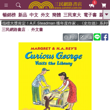
5
暢銷榜
新品
中文
外文
簡體
三民東大
電子書
親子
GO
標大獎肯定！A.F. Steadman 獲年度作家，《史坎德》系列
三民網路書店
外文書
、
熱搜：
東野圭吾
高希均教授回憶錄
、
、
、
The Odyssey
父親節
如果歷
列印
評論
、
、
史是一群喵
暑期推薦
國際布克
、
、
獎 臺灣漫遊錄
方念華
台灣的李
、
、
登輝時代
數學女孩：黎曼猜想
偉大的迷走神經