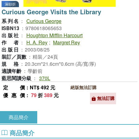
滿額折
Curious George Visits the Library
系列名
：
Curious George
ISBN13
：
9780618065653
出版社
：
Houghton Mifflin Harcourt
作者
：
H. A. Rey
;
Margret Rey
出版日
：
2003/08/25
裝訂／頁數
：
精裝／24頁
規格
：
20.3cm*21.6cm*0.6cm (高/寬/厚)
適讀年齡
：
學齡前
藍思閱讀分級
：
370L
定價
：NT$ 492 元
絕版無法訂購
優惠價
：
79
折
389
元
無法訂購
商品簡介
商品簡介