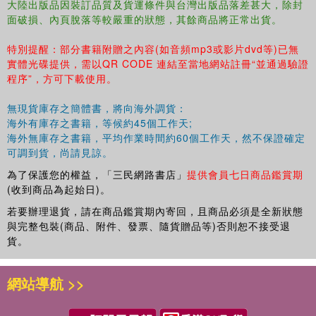
大陸出版品因裝訂品質及貨運條件與台灣出版品落差甚大，除封
面破損、內頁脫落等較嚴重的狀態，其餘商品將正常出貨。
特別提醒：部分書籍附贈之內容(如音頻mp3或影片dvd等)已無
實體光碟提供，需以QR CODE 連結至當地網站註冊“並通過驗證
程序”，方可下載使用。
無現貨庫存之簡體書，將向海外調貨：
海外有庫存之書籍，等候約45個工作天;
海外無庫存之書籍，平均作業時間約60個工作天，然不保證確定
可調到貨，尚請見諒。
為了保護您的權益，「三民網路書店」
提供會員七日商品鑑賞期
(收到商品為起始日)。
若要辦理退貨，請在商品鑑賞期內寄回，且商品必須是全新狀態
與完整包裝(商品、附件、發票、隨貨贈品等)否則恕不接受退
貨。
網站導航 >>