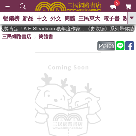
5
暢銷榜
新品
中文
外文
簡體
三民東大
電子書
親子
GO
肯定！A.F. Steadman 獲年度作家，《史坎德》系列帶你踏
三民網路書店
簡體書
、
熱搜：
東野圭吾
高希均教授回憶錄
、
、
、
The Odyssey
父親節
花開錦
評論
、
、
、
繡
暑期推薦
方念華
台灣的
、
李登輝時代
數學女孩：黎曼猜想
、
、
偉大的迷走神經
如果歷史是一
、
群喵
臺灣漫遊錄