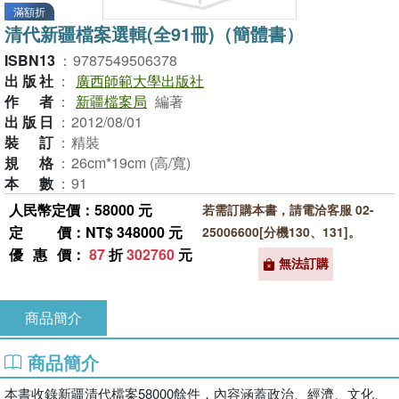
滿額折
清代新疆檔案選輯(全91冊)（簡體書）
ISBN13
：
9787549506378
出版社
：
廣西師範大學出版社
作者
：
新疆檔案局
編著
出版日
：
2012/08/01
裝訂
：
精裝
規格
：
26cm*19cm (高/寬)
本數
：
91
人民幣定價：58000 元
若需訂購本書，請電洽客服 02-
定價
：NT$ 348000 元
25006600[分機130、131]。
優惠價
：
87
折
302760
元
無法訂購
商品簡介
商品簡介
本書收錄新疆清代檔案58000餘件，內容涵蓋政治、經濟、文化、