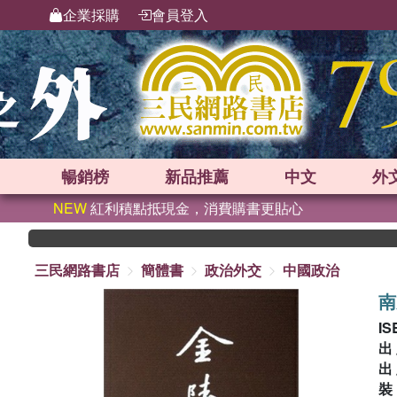
企業採購
會員登入
暢銷榜
新品
推薦
中文
外
NEW
紅利積點抵現金，消費購書更貼心
三民網路書店
簡體書
政治外交
中國政治
南
IS
出
出