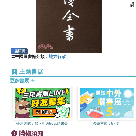
滿額折
中國圖書館分類
：
地方行政
主題書展
更多書展
優惠方式：
加入即送50元購書金
優惠方式：
5折起
購物須知