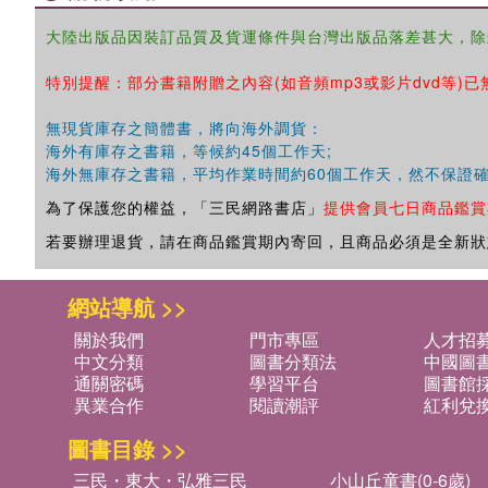
大陸出版品因裝訂品質及貨運條件與台灣出版品落差甚大，除
特別提醒：部分書籍附贈之內容(如音頻mp3或影片dvd等)已
無現貨庫存之簡體書，將向海外調貨：
海外有庫存之書籍，等候約45個工作天;
海外無庫存之書籍，平均作業時間約60個工作天，然不保證
為了保護您的權益，「三民網路書店」
提供會員七日商品鑑賞
若要辦理退貨，請在商品鑑賞期內寄回，且商品必須是全新狀
網站導航 >>
關於我們
門市專區
人才招
中文分類
圖書分類法
中國圖
通關密碼
學習平台
圖書館採
異業合作
閱讀潮評
紅利兌
圖書目錄 >>
三民・東大・弘雅三民
小山丘童書(0-6歲)