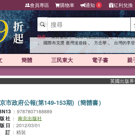
會員專區
購物車
通知
紅利兌換
5
、
、
熱搜：
東野圭吾
高希均教授回憶錄
The Odys
、
、
、
國際布克獎 臺灣漫遊錄
方念華
台灣的李登
文
簡體
三民東大
電子書
親
英國出版界指標大
京市政府公報(第149-153期)（簡體書）
BN13
：
9787807188889
版社
：
南京出版社
版日
：
2012/03/01
裝訂
：
精裝