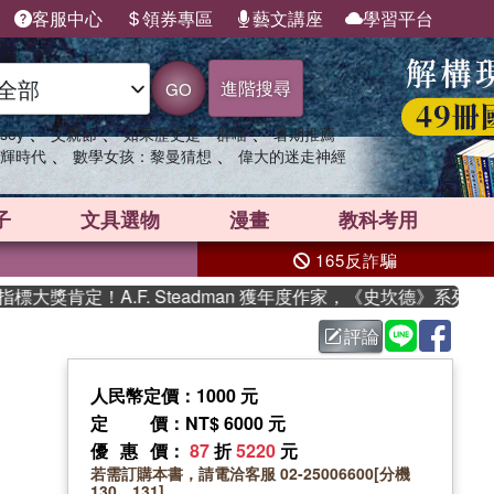
客服中心
領券專區
藝文講座
學習平台
進階搜尋
GO
、
、
、
sey
父親節
如果歷史是一群喵
暑期推薦
、
、
輝時代
數學女孩：黎曼猜想
偉大的迷走神經
子
文具選物
漫畫
教科考用
165反詐騙
獎肯定！A.F. Steadman 獲年度作家，《史坎德》系列帶你
評論
人民幣定價：1000 元
定價
：NT$ 6000 元
優惠價
：
87
折
5220
元
若需訂購本書，請電洽客服 02-25006600[分機
130、131]。