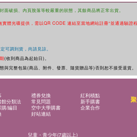
封面破損、內頁脫落等較嚴重的狀態，其餘商品將正常出貨。
無實體光碟提供，需以QR CODE 連結至當地網站註冊“並通過驗證
確定可調到貨，尚請見諒。
期
(收到商品為起始日)。
態與完整包裝(商品、附件、發票、隨貨贈品等)否則恕不接受退貨。
募
禮券兌換
紅利積點
聚
書館分類法
常見問題
新手購書
購/編目
空中大學購書
企業合作
換
好站連結
兒童・青少年(7歲以上)