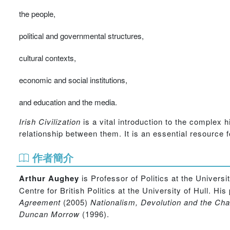
the people,
political and governmental structures,
cultural contexts,
economic and social institutions,
and education and the media.
Irish Civilization
is a vital introduction to the complex h
relationship between them. It is an essential resource f
作者簡介
Arthur Aughey
is Professor of Politics at the Universi
Centre for British Politics at the University of Hull. Hi
Agreement
(2005)
Nationalism, Devolution and the Cha
Duncan Morrow
(1996).