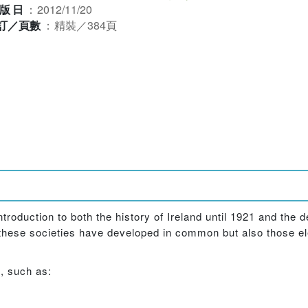
版日
：
2012/11/20
訂／頁數
：
精裝／384頁
troduction to both the history of Ireland until 1921 and the 
w these societies have developed in common but also those 
s, such as: