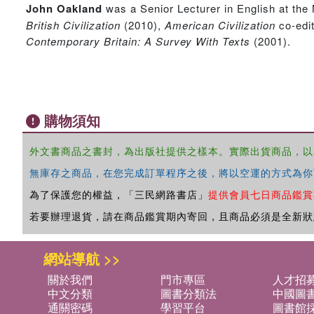
John Oakland
was a Senior Lecturer in English at the
British Civilization
(2010),
American Civilization
co-edi
Contemporary Britain: A Survey With Texts
(2001).
購物須知
外文書商品之書封，為出版社提供之樣本。實際出貨商品，以
無庫存之商品，在您完成訂單程序之後，將以空運的方式為你
為了保護您的權益，「三民網路書店」
提供會員七日商品鑑賞
若要辦理退貨，請在商品鑑賞期內寄回，且商品必須是全新狀
網站導航 >>
關於我們
門市專區
人才招
中文分類
圖書分類法
中國圖
通關密碼
學習平台
圖書館採