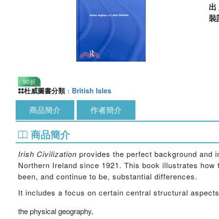
出
裝
90折
杜威圖書分類
：
British Isles
商品簡介
作者簡介
商品簡介
Irish Civilization
provides the perfect background and in
Northern Ireland since 1921. This book illustrates ho
been, and continue to be, substantial differences.
It includes a focus on certain central structural aspect
the physical geography,