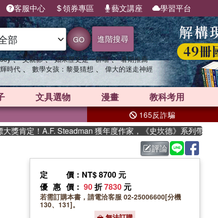
客服中心
領券專區
藝文講座
學習平台
進階搜尋
GO
、
、
、
sey
父親節
如果歷史是一群喵
暑期推薦
、
、
輝時代
數學女孩：黎曼猜想
偉大的迷走神經
子
文具選物
漫畫
教科考用
165反詐騙
定！A.F. Steadman 獲年度作家，《史坎德》系列帶你踏上
評論
定價
：NT$ 8700 元
優惠價
：
90
折
7830
元
若需訂購本書，請電洽客服 02-25006600[分機
130、131]。
無法訂購