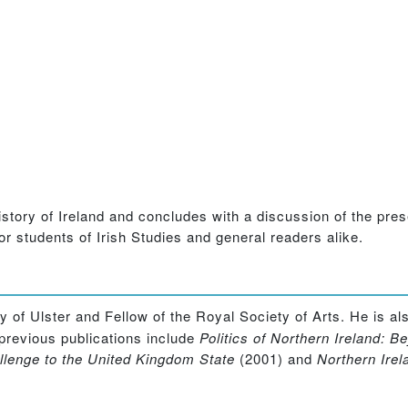
istory of Ireland and concludes with a discussion of the pres
or students of Irish Studies and general readers alike.
ty of Ulster and Fellow of the Royal Society of Arts. He is al
s previous publications include
Politics of Northern Ireland: B
llenge to the United Kingdom State
(2001) and
Northern Irela