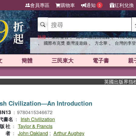
會員專區
購物車
通知
紅利兌換
5
、
、
熱搜：
東野圭吾
高希均教授回憶錄
The Odys
、
、
、
國際布克獎 臺灣漫遊錄
方念華
台灣的李登
文
簡體
三民東大
電子書
親
英國出版界指標大獎肯
ish Civilization—An Introduction
BN13
：
9780415346672
代書名
：
Irish Civilization
版社
：
Taylor & Francis
作者
：
John Oakland
;
Arthur Aughey