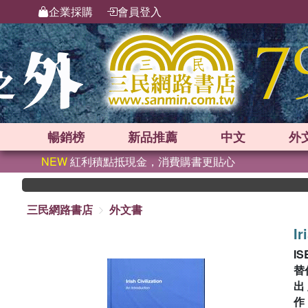
企業採購
會員登入
暢銷榜
新品
推薦
中文
外
NEW
紅利積點抵現金，消費購書更貼心
三民網路書店
外文書
Ir
IS
替
出