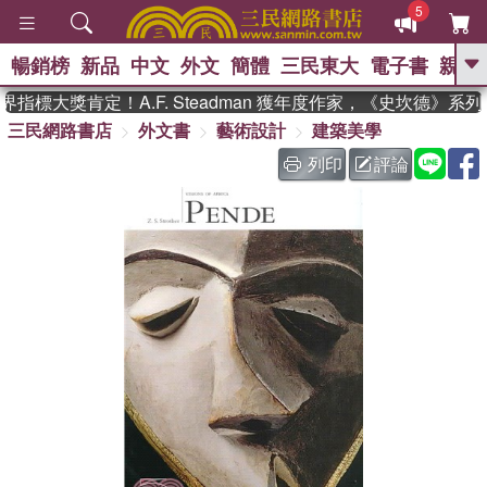
5
暢銷榜
新品
中文
外文
簡體
三民東大
電子書
親子
GO
指標大獎肯定！A.F. Steadman 獲年度作家，《史坎德》系
三民網路書店
外文書
藝術設計
建築美學
、
、
熱搜：
東野圭吾
The Odyssey
、
、
父親節
如果歷史是一群喵
暑期
列印
評論
、
、
推薦
國際布克獎 臺灣漫遊錄
方
、
、
念華
台灣的李登輝時代
數學女
、
孩：黎曼猜想
偉大的迷走神經