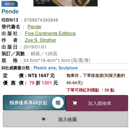
滿額折
Pende
ISBN13
：
9788874393848
替代書名
：
Pende
出版社
：
Five Continents Editions
作者
：
Zoe S. Strother
出版日
：
2019/01/01
裝訂／頁數
：
精裝／128頁
規格
：
24.5cm*16.4cm*1.3cm (高/寬/厚)
杜威圖書分類
：
Plastic arts; Sculpture
定價
：NT$ 1647 元
無庫存，下單後進貨(到貨天數約
優惠價
：
79
折
1301
元
45-60天)
下單可得紅利積點 ：39 點
領券後再享88折起
領
加入購物車
加入收藏