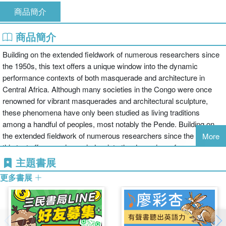
商品簡介
商品簡介
Building on the extended fieldwork of numerous researchers since
the 1950s, this text offers a unique window into the dynamic
performance contexts of both masquerade and architecture in
Central Africa. Although many societies in the Congo were once
renowned for vibrant masquerades and architectural sculpture,
these phenomena have only been studied as living traditions
among a handful of peoples, most notably the Pende. Building on
the extended fieldwork of numerous researchers since the 1950s,
More
this text offers a unique window into the dynamic performance
contexts of both masquerade and architecture in Central Africa. As
主題書展
much as possible, it privileges Pende voices and seeks to
更多書展
understand the inter-relationship between ritual practice and
aesthetic form. Attentive to history, the text also shows these
artistic practices have responded (sometimes unpredictably) to
both colonial and post-colonial pressure. Lavish illustrations feature