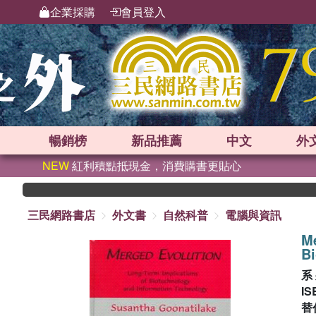
企業採購
會員登入
暢銷榜
新品
推薦
中文
外
NEW
紅利積點抵現金，消費購書更貼心
三民網路書店
外文書
自然科普
電腦與資訊
Me
Bi
系
IS
替