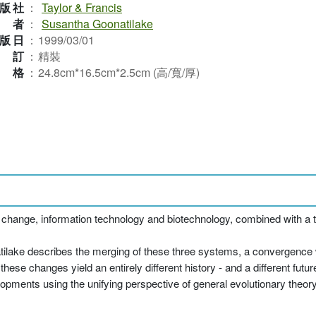
版社
：
Taylor & Francis
作者
：
Susantha Goonatilake
版日
：
1999/03/01
裝訂
：
精裝
規格
：
24.8cm*16.5cm*2.5cm (高/寬/厚)
 change, information technology and biotechnology, combined with a thi
ilake describes the merging of these three systems, a convergence whi
e changes yield an entirely different history - and a different future o
pments using the unifying perspective of general evolutionary theory 