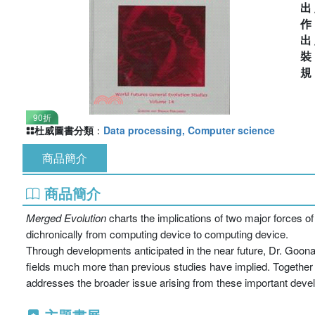
出
出
90折
杜威圖書分類
：
Data processing, Computer science
商品簡介
商品簡介
Merged Evolution
charts the implications of two major forces of
dichronically from computing device to computing device.
Through developments anticipated in the near future, Dr. Goonat
fields much more than previous studies have implied. Together thes
addresses the broader issue arising from these important develo