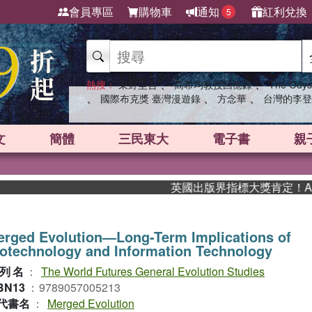
會員專區
購物車
通知
紅利兌換
5
、
、
熱搜：
東野圭吾
高希均教授回憶錄
The Odys
、
、
、
國際布克獎 臺灣漫遊錄
方念華
台灣的李登
文
簡體
三民東大
電子書
親
英國出版界指標大獎肯定！A.F. 
rged Evolution—Long-Term Implications of
otechnology and Information Technology
列名
：
The World Futures General Evolution Studies
BN13
：
9789057005213
代書名
：
Merged Evolution