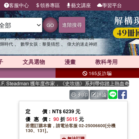
客服中心
領券專區
藝文講座
學習平台
進階搜尋
GO
、
、
、
sey
父親節
如果歷史是一群喵
暑期推薦
、
、
輝時代
數學女孩：黎曼猜想
偉大的迷走神經
子
文具選物
漫畫
教科考用
165反詐騙
Steadman 獲年度作家，《史坎德》系列帶你踏上熱血奇幻旅程
列印
評論
定價
：NT$ 6239 元
優惠價
：
90
折
5615
元
若需訂購本書，請電洽客服 02-25006600[分機
130、131]。
無法訂購