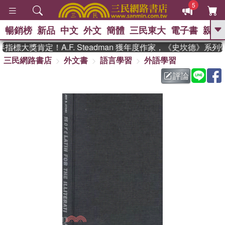
5
暢銷榜
新品
中文
外文
簡體
三民東大
電子書
親子
GO
標大獎肯定！A.F. Steadman 獲年度作家，《史坎德》系列
三民網路書店
外文書
語言學習
外語學習
、
熱搜：
東野圭吾
高希均教授回憶錄
、
、
、
The Odyssey
父親節
如果歷
評論
、
、
史是一群喵
暑期推薦
國際布克
、
、
獎 臺灣漫遊錄
方念華
台灣的李
、
、
登輝時代
數學女孩：黎曼猜想
偉大的迷走神經