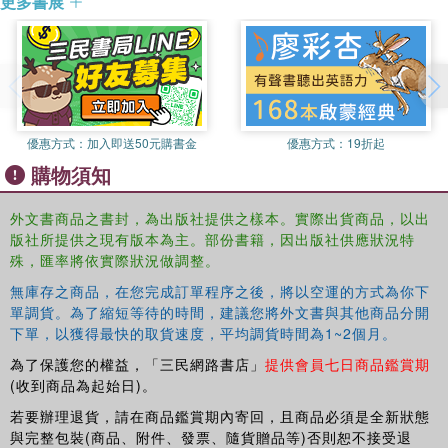
更多書展
Praise for the first "Illiterati" collection:
"If you're a student trying to improve your vocabulary, this is a great
book... For those who have forgotten their three years of parochial-
school Latin, this is really great book." "--Publisher's Weekly"
"A ready-reference dream come true...""--American Libraries"
Also of interest: "Latin for the Illiterati: Exorcizing the" "Ghosts of a
Dead
優惠方式：
加入即送50元購書金
優惠方式：
19折起
購物須知
外文書商品之書封，為出版社提供之樣本。實際出貨商品，以出
版社所提供之現有版本為主。部份書籍，因出版社供應狀況特
殊，匯率將依實際狀況做調整。
無庫存之商品，在您完成訂單程序之後，將以空運的方式為你下
單調貨。為了縮短等待的時間，建議您將外文書與其他商品分開
下單，以獲得最快的取貨速度，平均調貨時間為1~2個月。
為了保護您的權益，「三民網路書店」
提供會員七日商品鑑賞期
(收到商品為起始日)。
若要辦理退貨，請在商品鑑賞期內寄回，且商品必須是全新狀態
與完整包裝(商品、附件、發票、隨貨贈品等)否則恕不接受退