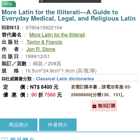
90折
More Latin for the Illiterati—A Guide to
Everyday Medical, Legal, and Religious Latin
ISBN13
：
9780415922104
替代書名
：
More Latin for the Illiterati
出版社
：
Taylor & Francis
作者
：
Jon R. Stone
出版日
：
1999/12/01
裝訂／頁數
：
精裝／208頁
規格
：
16.5cm*24.8cm*1.9cm (高/寬/厚)
杜威圖書分類
：
Classical Latin dictionaries
定價
：NT$ 8400 元
若需訂購本書，請電洽客服 02-
優惠價
：
90
折
7560
元
25006600[分機130、131]。
無法訂購
商品簡介
作者簡介