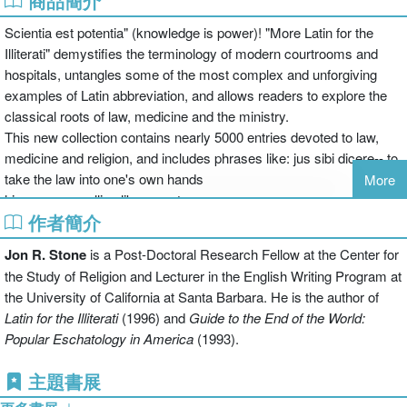
商品簡介
Scientia est potentia" (knowledge is power)! "More Latin for the
Illiterati" demystifies the terminology of modern courtrooms and
hospitals, untangles some of the most complex and unforgiving
examples of Latin abbreviation, and allows readers to explore the
classical roots of law, medicine and the ministry.
This new collection contains nearly 5000 entries devoted to law,
medicine and religion, and includes phrases like: jus sibi dicere-- to
take the law into one's own hands
More
hircosus-- smelling like a goat
作者簡介
opprobrium medicum [the reproach of physicians]--an incurable
disease
Jon R. Stone
is a Post-Doctoral Research Fellow at the Center for
ita et viri debent diligere uxores ut corpora sua--so men ought to
the Study of Religion and Lecturer in the English Writing Program at
love their wives as their own bodies ["Ephesians" 5:28]
the University of California at Santa Barbara. He is the author of
ludere cum sacris--to trifle with sacred things
Latin for the
Illiterati
(1996) and
Guide to the End of the World:
amicus curiae--a friend of the court
Popular Eschatology in America
(1993).
Practicing or aspiring doctors, lawyers or ministers, language-
lovers, students of literature--and anybody who loved " Latin for the
主題書展
Illiterati," will want " More..." This collection also makes an ideal gift.