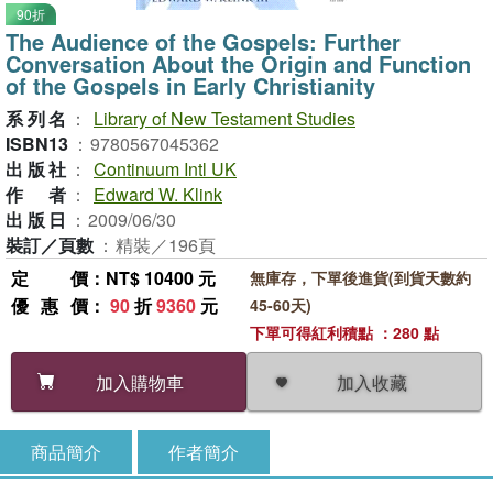
90折
The Audience of the Gospels: Further
Conversation About the Origin and Function
of the Gospels in Early Christianity
系列名
：
Library of New Testament Studies
ISBN13
：
9780567045362
出版社
：
Continuum Intl UK
作者
：
Edward W. Klink
出版日
：
2009/06/30
裝訂／頁數
：
精裝／196頁
定價
：NT$ 10400 元
無庫存，下單後進貨(到貨天數約
優惠價
：
90
折
9360
元
45-60天)
下單可得紅利積點 ：280 點
加入收藏
加入購物車
商品簡介
作者簡介