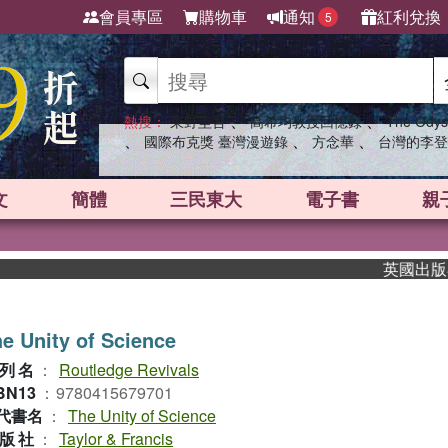
會員專區
購物車
通知
紅利兌換
5
、
、
熱搜：
東野圭吾
高希均教授回憶錄
The Odys
、
、
、
國際布克獎 臺灣漫遊錄
方念華
台灣的李登
文
簡體
三民東大
電子書
親
英國出版界指標
e Unity of Science
列名
：
Routledge Revivals
BN13
：
9780415679701
代書名
：
The Unity of Science
版社
：
Taylor & Francis