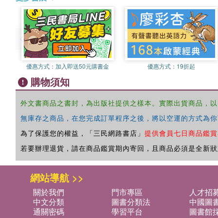
優惠方式：
加入即送50元購書金
優惠方式：
19折起
購物須知
外文書商品之書封，為出版社提供之樣本。實際出貨商品，以
無庫存之商品，在您完成訂單程序之後，將以空運的方式為你
為了保護您的權益，「三民網路書店」
提供會員七日商品鑑賞
若要辦理退貨，請在商品鑑賞期內寄回，且商品必須是全新狀
網站導航 >>
關於我們
門市專區
人才招
中文分類
圖書分類法
中國圖
通關密碼
學習平台
圖書館採