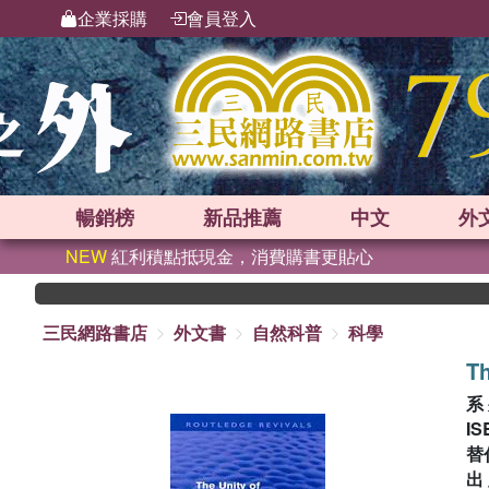
企業採購
會員登入
暢銷榜
新品
推薦
中文
外
NEW
紅利積點抵現金，消費購書更貼心
三民網路書店
外文書
自然科普
科學
Th
系
IS
替
出