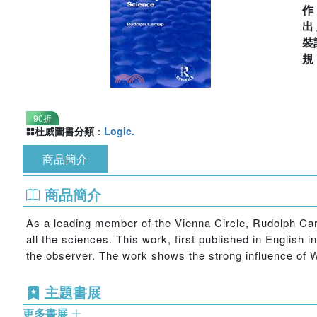
出
裝
90折
杜威圖書分類
：
Logic.
商品簡介
商品簡介
As a leading member of the Vienna Circle, Rudolph Carn
all the sciences. This work, first published in English 
the observer. The work shows the strong influence of W
主題書展
更多書展