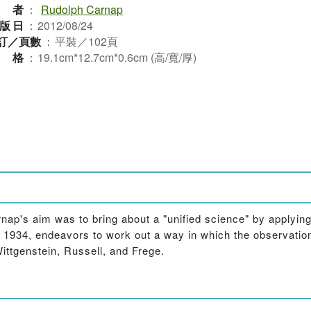
作者
：
Rudolph Carnap
版日
：
2012/08/24
訂／頁數
：
平裝／102頁
規格
：
19.1cm*12.7cm*0.6cm (高/寬/厚)
ap's aim was to bring about a "unified science" by applying 
in 1934, endeavors to work out a way in which the observation
ittgenstein, Russell, and Frege.