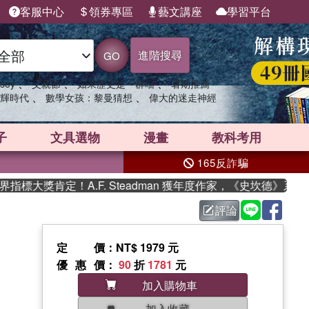
客服中心
領券專區
藝文講座
學習平台
進階搜尋
GO
、
、
、
sey
父親節
如果歷史是一群喵
暑期推薦
、
、
輝時代
數學女孩：黎曼猜想
偉大的迷走神經
子
文具選物
漫畫
教科考用
165反詐騙
大獎肯定！A.F. Steadman 獲年度作家，《史坎德》系列帶
評論
定價
：NT$ 1979 元
優惠價
：
90
折
1781
元
加入購物車
加入收藏