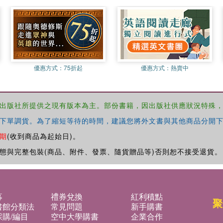
優惠方式：
75折起
優惠方式：
熱賣中
出版社所提供之現有版本為主。部份書籍，因出版社供應狀況特殊
下單調貨。為了縮短等待的時間，建議您將外文書與其他商品分開下
期
(收到商品為起始日)。
態與完整包裝(商品、附件、發票、隨貨贈品等)否則恕不接受退貨。
募
禮券兌換
紅利積點
聚
書館分類法
常見問題
新手購書
購/編目
空中大學購書
企業合作