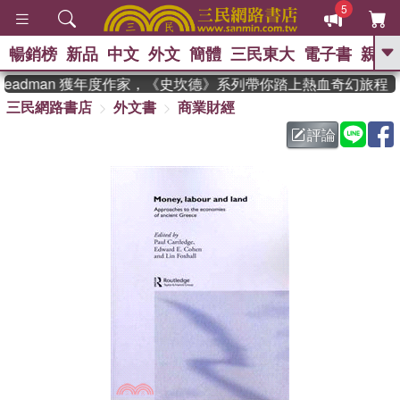
5
暢銷榜
新品
中文
外文
簡體
三民東大
電子書
親子
GO
teadman 獲年度作家，《史坎德》系列帶你踏上熱血奇幻旅程
三民網路書店
外文書
商業財經
、
熱搜：
東野圭吾
高希均教授回憶錄
、
、
、
The Odyssey
父親節
如果歷
評論
、
、
史是一群喵
暑期推薦
國際布克
、
、
獎 臺灣漫遊錄
方念華
台灣的李
、
、
登輝時代
數學女孩：黎曼猜想
偉大的迷走神經