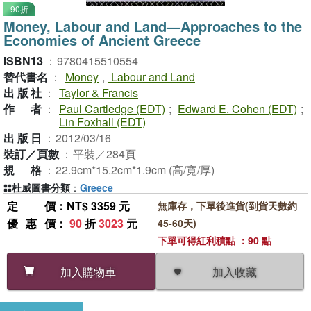
90折
Money, Labour and Land—Approaches to the
Economies of Ancient Greece
ISBN13
：
9780415510554
替代書名
：
Money
,
Labour and Land
出版社
：
Taylor & Francis
作者
：
Paul Cartledge (EDT)
;
Edward E. Cohen (EDT)
;
Lin Foxhall (EDT)
出版日
：
2012/03/16
裝訂／頁數
：
平裝／284頁
規格
：
22.9cm*15.2cm*1.9cm (高/寬/厚)
杜威圖書分類
：
Greece
定價
：NT$ 3359 元
無庫存，下單後進貨(到貨天數約
優惠價
：
90
折
3023
元
45-60天)
下單可得紅利積點 ：90 點
加入收藏
加入購物車