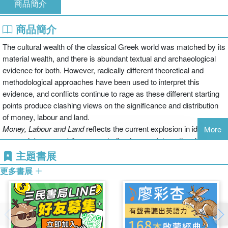
商品簡介
商品簡介
The cultural wealth of the classical Greek world was matched by its
material wealth, and there is abundant textual and archaeological
evidence for both. However, radically different theoretical and
methodological approaches have been used to interpret this
evidence, and conflicts continue to rage as these different starting
points produce clashing views on the significance and distribution
of money, labour and land.
Money, Labour and Land
reflects the current explosion in ideas and
More
research by assembling case-studies from an international
selection of renowned US, British and European scholars. Drawing
主題書展
on comparative historical and anthropological approaches,
更多書展
sociological, economic and cultural theory, and developments in
epigraphy, legal history, numismatics and spatial archaeology, this
volume will be of interest to all students and scholars of ancient
economies.