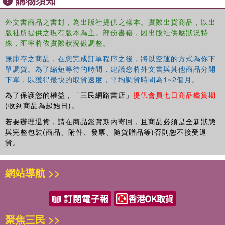
外文書商品之書封，為出版社提供之樣本。實際出貨商品，以出
版社所提供之現有版本為主。部份書籍，因出版社供應狀況特
殊，匯率將依實際狀況做調整。
無庫存之商品，在您完成訂單程序之後，將以空運的方式為你下
單調貨。為了縮短等待的時間，建議您將外文書與其他商品分開
下單，以獲得最快的取貨速度，平均調貨時間為1~2個月。
為了保護您的權益，「三民網路書店」
提供會員七日商品鑑賞期
(收到商品為起始日)。
若要辦理退貨，請在商品鑑賞期內寄回，且商品必須是全新狀態
與完整包裝(商品、附件、發票、隨貨贈品等)否則恕不接受退
貨。
網站導航 >>
聚焦三民 >>