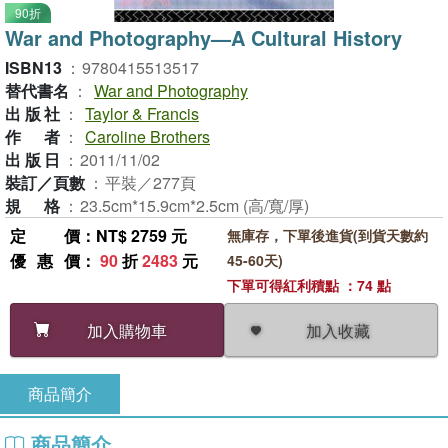
90折
War and Photography—A Cultural History
ISBN13
：
9780415513517
替代書名
：
War and Photography
出版社
：
Taylor & Francis
作者
：
Caroline Brothers
出版日
：
2011/11/02
裝訂／頁數
：
平裝／277頁
規格
：
23.5cm*15.9cm*2.5cm (高/寬/厚)
定價
：NT$ 2759 元
無庫存，下單後進貨(到貨天數約
優惠價
：
90
折
2483
元
45-60天)
下單可得紅利積點 ：74 點
加入收藏
加入購物車
商品簡介
商品簡介