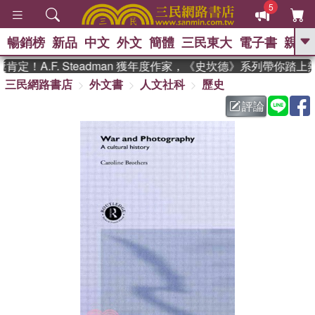
5
暢銷榜
新品
中文
外文
簡體
三民東大
電子書
親子
GO
定！A.F. Steadman 獲年度作家，《史坎德》系列帶你踏上
三民網路書店
外文書
人文社科
歷史
、
熱搜：
東野圭吾
高希均教授回憶錄
、
、
、
The Odyssey
父親節
如果歷
評論
、
、
史是一群喵
暑期推薦
國際布克
、
、
獎 臺灣漫遊錄
方念華
台灣的李
、
、
登輝時代
數學女孩：黎曼猜想
偉大的迷走神經