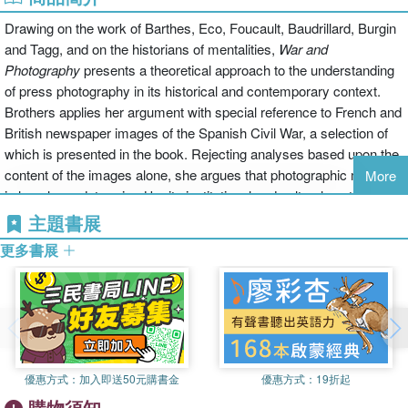
Drawing on the work of Barthes, Eco, Foucault, Baudrillard, Burgin
and Tagg, and on the historians of mentalities,
War and
Photography
presents a theoretical approach to the understanding
of press photography in its historical and contemporary context.
Brothers applies her argument with special reference to French and
British newspaper images of the Spanish Civil War, a selection of
which is presented in the book. Rejecting analyses based upon the
content of the images alone, she argues that photographic meaning
More
is largely predetermined by its institutional and cultural context.
Acting as witnesses despite themselves, photographs convey a
主題書展
wealth of information not about any objective reality, but about the
更多書展
collective attitudes and beliefs particular to the culture in which they
operate.
優惠方式：
加入即送50元購書金
優惠方式：
19折起
購物須知