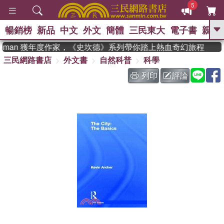
5
暢銷榜
新品
中文
外文
簡體
三民東大
電子書
親子
GO
eadman 獲年度作家，《史坎德》系列帶你踏上熱血奇幻旅程
三民網路書店
外文書
自然科普
科學
、
熱搜：
東野圭吾
高希均教授回憶錄
、
、
、
The Odyssey
父親節
如果歷
列印
評論
、
、
史是一群喵
暑期推薦
國際布克
、
、
獎 臺灣漫遊錄
方念華
台灣的李
、
、
登輝時代
數學女孩：黎曼猜想
偉大的迷走神經