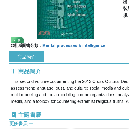
出
裝
90折
杜威圖書分類
：
Mental processes & intelligence
商品簡介
商品簡介
This second volume documenting the 2012 Cross Cultural Decisio
assessment; language, trust, and culture; social media and cult
multi-modeling and meta-modeling human organizations, analyzing
media, and a toolbox for countering extremist religious truth
主題書展
更多書展