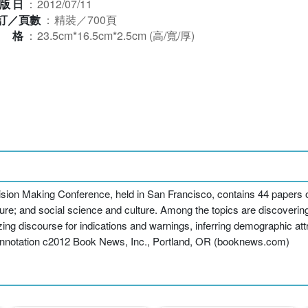
版日
：
2012/07/11
訂／頁數
：
精裝／700頁
規格
：
23.5cm*16.5cm*2.5cm (高/寬/厚)
n Making Conference, held in San Francisco, contains 44 papers on m
ure; and social science and culture. Among the topics are discovering 
 discourse for indications and warnings, inferring demographic attri
s. Annotation c2012 Book News, Inc., Portland, OR (booknews.com)