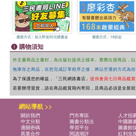
優惠方式：
加入即送50元購書金
優惠方式：
19折起
購物須知
外文書商品之書封，為出版社提供之樣本。實際出貨商品，以
無庫存之商品，在您完成訂單程序之後，將以空運的方式為你
為了保護您的權益，「三民網路書店」
提供會員七日商品鑑賞
若要辦理退貨，請在商品鑑賞期內寄回，且商品必須是全新狀
網站導航 >>
關於我們
門市專區
人才招
中文分類
圖書分類法
中國圖
通關密碼
學習平台
圖書館採
異業合作
閱讀潮評
紅利兌