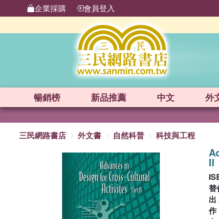
企業採購
會員登入
暢銷榜
新品
推薦
中文
外
三民網路書店
外文書
自然科普
科技與工程
Ad
II
IS
替
出