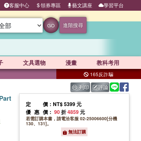
客服中心
領券專區
藝文講座
學習平台
進階搜尋
GO
子
文具選物
漫畫
教科考用
165反詐騙
列印
評論
Part
定價
：NT$ 5399 元
優惠價
：
90
折
4859
元
若需訂購本書，請電洽客服 02-25006600[分機
I
130、131]。
無法訂購