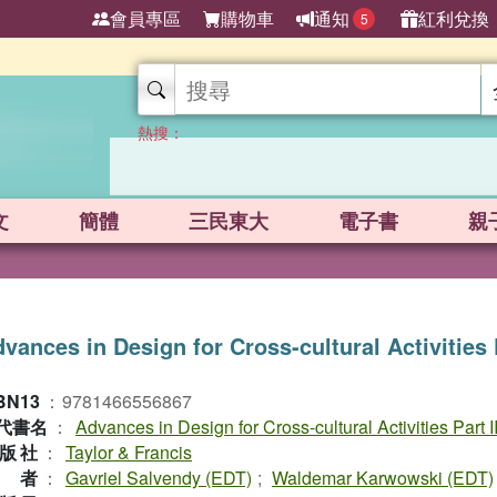
會員專區
購物車
通知
紅利兌換
5
熱搜：
文
簡體
三民東大
電子書
親
vances in Design for Cross-cultural Activities 
BN13
：
9781466556867
代書名
：
Advances in Design for Cross-cultural Activities Part I
版社
：
Taylor & Francis
作者
：
Gavriel Salvendy (EDT)
;
Waldemar Karwowski (EDT)