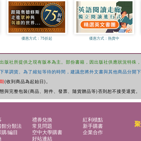
優惠方式：
75折起
優惠方式：
熱賣中
出版社所提供之現有版本為主。部份書籍，因出版社供應狀況特殊
下單調貨。為了縮短等待的時間，建議您將外文書與其他商品分開下
期
(收到商品為起始日)。
態與完整包裝(商品、附件、發票、隨貨贈品等)否則恕不接受退貨。
募
禮券兌換
紅利積點
聚
書館分類法
常見問題
新手購書
購/編目
空中大學購書
企業合作
換
好站連結