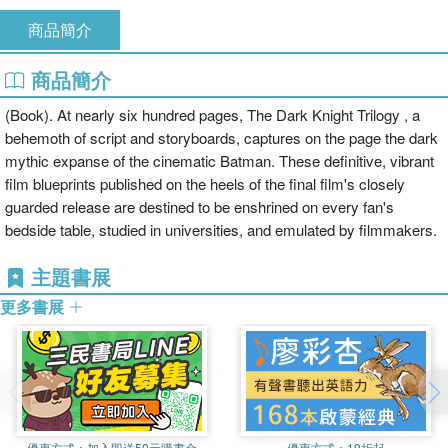
商品簡介
商品簡介
(Book). At nearly six hundred pages, The Dark Knight Trilogy , a
behemoth of script and storyboards, captures on the page the dark
mythic expanse of the cinematic Batman. These definitive, vibrant
film blueprints published on the heels of the final film's closely
guarded release are destined to be enshrined on every fan's
bedside table, studied in universities, and emulated by filmmakers.
主題書展
更多書展
優惠方式：
加入即送50元購書金
優惠方式：
19折起