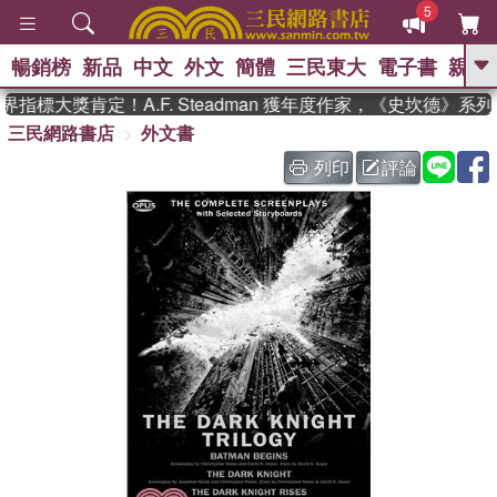
5
暢銷榜
新品
中文
外文
簡體
三民東大
電子書
親子
GO
指標大獎肯定！A.F. Steadman 獲年度作家，《史坎德》系
三民網路書店
外文書
、
熱搜：
東野圭吾
高希均教授回憶錄
、
、
、
The Odyssey
父親節
如果歷
列印
評論
、
、
史是一群喵
暑期推薦
國際布克
、
、
獎 臺灣漫遊錄
方念華
台灣的李
、
、
登輝時代
數學女孩：黎曼猜想
偉大的迷走神經