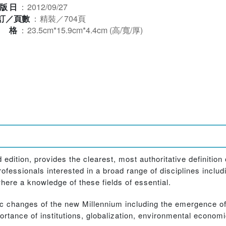
版日
：
2012/09/27
訂／頁數
：
精裝／704頁
規格
：
23.5cm*15.9cm*4.4cm (高/寬/厚)
edition, provides the clearest, most authoritative definition
rofessionals interested in a broad range of disciplines incl
here a knowledge of these fields of essential.
ic changes of the new Millennium including the emergence o
tance of institutions, globalization, environmental economi