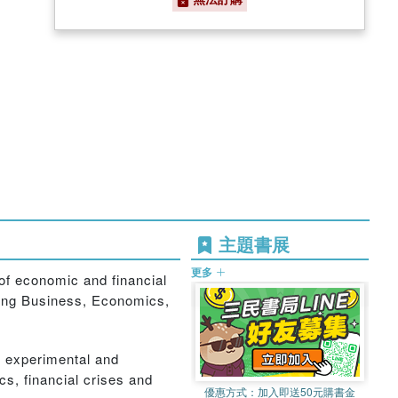
主題書展
更多
 of economic and financial
uding Business, Economics,
f experimental and
cs, financial crises and
優惠方式：
加入即送50元購書金