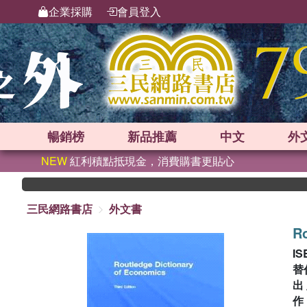
企業採購
會員登入
暢銷榜
新品
推薦
中文
外
NEW
紅利積點抵現金，消費購書更貼心
三民網路書店
外文書
Ro
IS
替
出