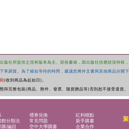
出版社所提供之現有版本為主。部份書籍，因出版社供應狀況特殊
下單調貨。為了縮短等待的時間，建議您將外文書與其他商品分開下
期
(收到商品為起始日)。
態與完整包裝(商品、附件、發票、隨貨贈品等)否則恕不接受退貨。
募
禮券兌換
紅利積點
聚
書館分類法
常見問題
新手購書
購/編目
空中大學購書
企業合作