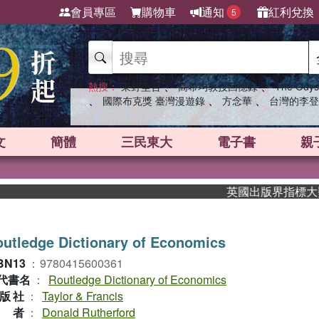
會員專區
購物車
通知
紅利兌換
5
、
、
熱搜：
東野圭吾
高希均教授回憶錄
The Odys
、
、
、
國際布克獎 臺灣漫遊錄
方念華
台灣的李登
文
簡體
三民東大
電子書
親
英國出版界指標大獎肯定
utledge Dictionary of Economics
BN13
：
9780415600361
代書名
：
Routledge Dictionary of Economics
版社
：
Taylor & Francis
作者
：
Donald Rutherford