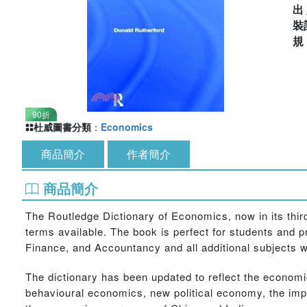
出
裝
90折
杜威圖書分類
：
Economics
商品簡介
作者簡介
商品簡介
The Routledge Dictionary of Economics, now in its third 
terms available. The book is perfect for students and p
Finance, and Accountancy and all additional subjects w
The dictionary has been updated to reflect the econom
behavioural economics, new political economy, the impor