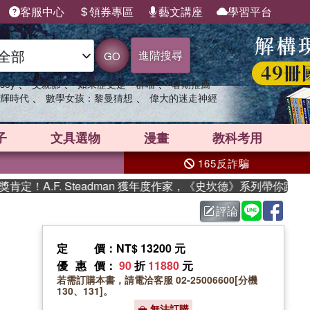
客服中心
領券專區
藝文講座
學習平台
進階搜尋
GO
、
、
、
sey
父親節
如果歷史是一群喵
暑期推薦
、
、
輝時代
數學女孩：黎曼猜想
偉大的迷走神經
子
文具選物
漫畫
教科考用
165反詐騙
！A.F. Steadman 獲年度作家，《史坎德》系列帶你踏上熱
評論
定價
：NT$ 13200 元
優惠價
：
90
折
11880
元
若需訂購本書，請電洽客服 02-25006600[分機
130、131]。
無法訂購