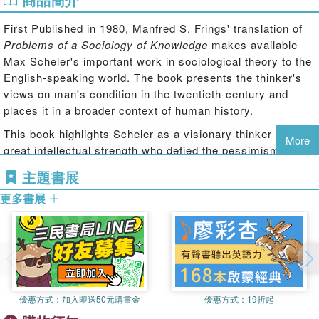
First Published in 1980, Manfred S. Frings' translation of
Problems of a Sociology of Knowledge
makes available
Max Scheler's important work in sociological theory to the
English-speaking world. The book presents the thinker's
views on man's condition in the twentieth-century and
places it in a broader context of human history.
This book highlights Scheler as a visionary thinker of
More
great intellectual strength who defied the pessimism that
many of his peers could not avoid. He comments on the
主題書展
isolated, fragmented nature of man's existence in society
更多書展
in the twentieth century but suggests that a ‘World-Age of
Adjustment' is on the brink of existence. Scheler argues
that the approaching era is a time for the disjointed society
of the twentieth-century to heal its fractures and a time for
different forms of human knowledge to come together in
global understanding.
優惠方式：
加入即送50元購書金
優惠方式：
19折起