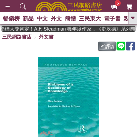
5
暢銷榜
新品
中文
外文
簡體
三民東大
電子書
親子
GO
標大獎肯定！A.F. Steadman 獲年度作家，《史坎德》系列
三民網路書店
外文書
、
熱搜：
東野圭吾
高希均教授回憶錄
、
、
、
The Odyssey
父親節
如果歷
評論
、
、
史是一群喵
暑期推薦
國際布克
、
、
獎 臺灣漫遊錄
方念華
台灣的李
、
、
登輝時代
數學女孩：黎曼猜想
偉大的迷走神經