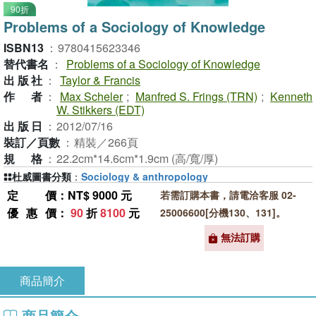
90折
Problems of a Sociology of Knowledge
ISBN13
：
9780415623346
替代書名
：
Problems of a Sociology of Knowledge
出版社
：
Taylor & Francis
作者
：
Max Scheler
;
Manfred S. Frings (TRN)
;
Kenneth
W. Stikkers (EDT)
出版日
：
2012/07/16
裝訂／頁數
：
精裝／266頁
規格
：
22.2cm*14.6cm*1.9cm (高/寬/厚)
杜威圖書分類
：
Sociology & anthropology
定價
：NT$ 9000 元
若需訂購本書，請電洽客服 02-
優惠價
：
90
折
8100
元
25006600[分機130、131]。
無法訂購
商品簡介
商品簡介