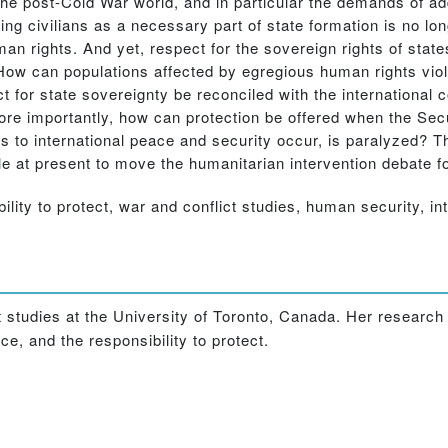
 the post-Cold War world, and in particular the demands of a
ling civilians as a necessary part of state formation is no lo
uman rights. And yet, respect for the sovereign rights of sta
. How can populations affected by egregious human rights vi
ct for state sovereignty be reconciled with the international
re importantly, how can protection be offered when the Secu
ts to international peace and security occur, is paralyzed? 
le at present to move the humanitarian intervention debate f
bility to protect, war and conflict studies, human security, in
 studies at the University of Toronto, Canada. Her research 
ice, and the responsibility to protect.