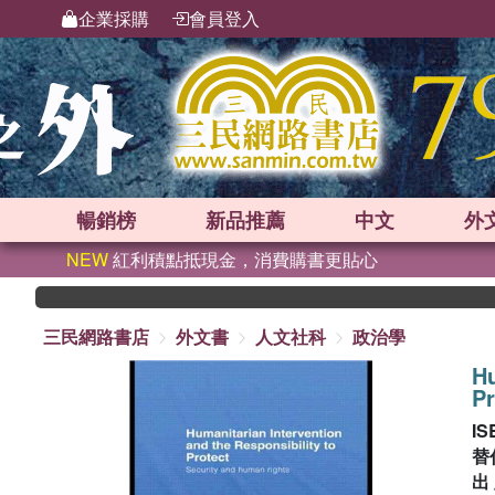
企業採購
會員登入
暢銷榜
新品
推薦
中文
外
NEW
紅利積點抵現金，消費購書更貼心
三民網路書店
外文書
人文社科
政治學
Hu
P
IS
替
出