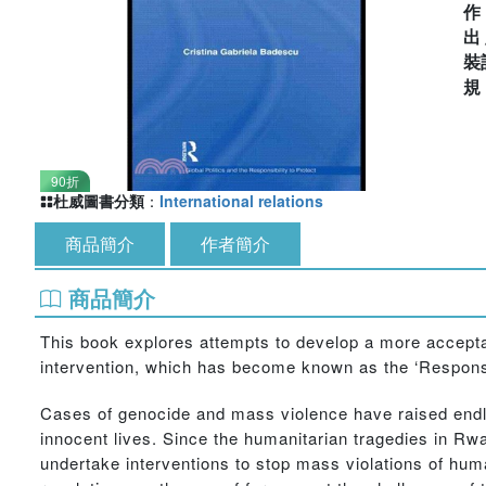
出
裝
90折
杜威圖書分類
：
International relations
商品簡介
作者簡介
商品簡介
This book explores attempts to develop a more accept
intervention, which has become known as the ‘Responsib
Cases of genocide and mass violence have raised endle
innocent lives. Since the humanitarian tragedies in R
undertake interventions to stop mass violations of hum