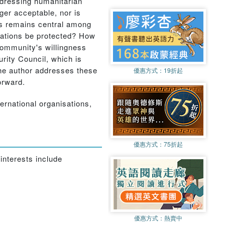
ddressing humanitarian
nger acceptable, nor is
tes remains central among
olations be protected? How
 community's willingness
rity Council, which is
The author addresses these
優惠方式：
19折起
orward.
ternational organisations,
優惠方式：
75折起
interests include
優惠方式：
熱賣中