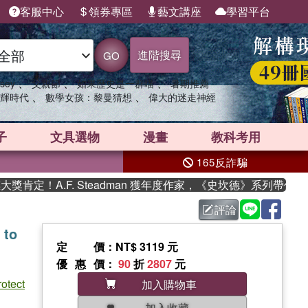
客服中心
領券專區
藝文講座
學習平台
進階搜尋
GO
、
、
、
sey
父親節
如果歷史是一群喵
暑期推薦
、
、
輝時代
數學女孩：黎曼猜想
偉大的迷走神經
子
文具選物
漫畫
教科考用
165反詐騙
！A.F. Steadman 獲年度作家，《史坎德》系列帶你踏上
評論
 to
定價
：NT$ 3119 元
優惠價
：
90
折
2807
元
rotect
加入購物車
加入收藏