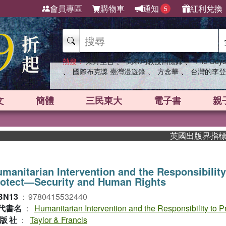
會員專區
購物車
通知
紅利兌換
5
、
、
熱搜：
東野圭吾
高希均教授回憶錄
The Odys
、
、
、
國際布克獎 臺灣漫遊錄
方念華
台灣的李登
文
簡體
三民東大
電子書
親
英國出版界指標大獎肯定
manitarian Intervention and the Responsibility
rotect—Security and Human Rights
BN13
：
9780415532440
代書名
：
Humanitarian Intervention and the Responsibility to P
版社
：
Taylor & Francis