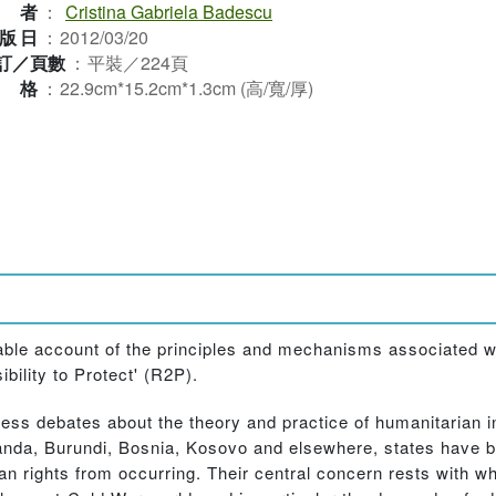
作者
：
Cristina Gabriela Badescu
版日
：
2012/03/20
訂／頁數
：
平裝／224頁
規格
：
22.9cm*15.2cm*1.3cm (高/寬/厚)
able account of the principles and mechanisms associated w
ility to Protect' (R2P).
ss debates about the theory and practice of humanitarian i
wanda, Burundi, Bosnia, Kosovo and elsewhere, states have b
an rights from occurring. Their central concern rests with w