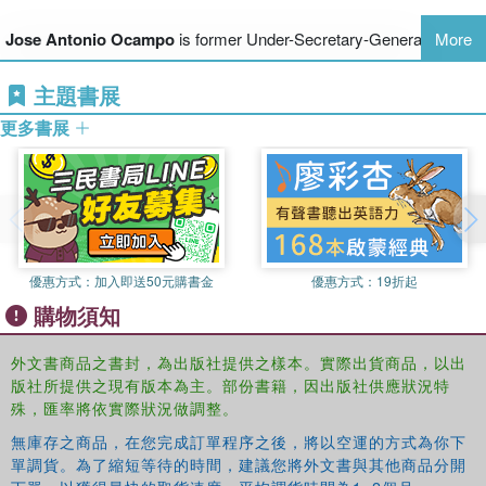
Jose Antonio Ocampo
is former Under-Secretary-General of the
More
United Nations for Economic and Social Affairs, former Executive
Secretary of the UN Economic Commission for Latin America and
主題書展
the Caribbean, and former Minister of Finance, Agriculture, and
更多書展
Planning of Colombia.
優惠方式：
加入即送50元購書金
優惠方式：
19折起
購物須知
外文書商品之書封，為出版社提供之樣本。實際出貨商品，以出
版社所提供之現有版本為主。部份書籍，因出版社供應狀況特
殊，匯率將依實際狀況做調整。
無庫存之商品，在您完成訂單程序之後，將以空運的方式為你下
單調貨。為了縮短等待的時間，建議您將外文書與其他商品分開