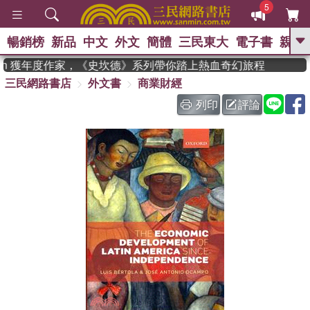
5
暢銷榜
新品
中文
外文
簡體
三民東大
電子書
親子
GO
man 獲年度作家，《史坎德》系列帶你踏上熱血奇幻旅程
三民網路書店
外文書
商業財經
、
、
熱搜：
東野圭吾
The Odyssey
、
、
父親節
如果歷史是一群喵
暑期
列印
評論
、
、
推薦
國際布克獎 臺灣漫遊錄
方
、
、
念華
台灣的李登輝時代
數學女
、
孩：黎曼猜想
偉大的迷走神經