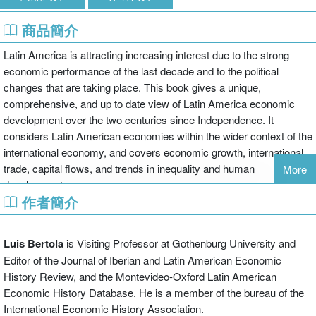
商品簡介
Latin America is attracting increasing interest due to the strong
economic performance of the last decade and to the political
changes that are taking place. This book gives a unique,
comprehensive, and up to date view of Latin America economic
development over the two centuries since Independence. It
considers Latin American economies within the wider context of the
international economy, and covers economic growth, international
trade, capital flows, and trends in inequality and human
More
development.
作者簡介
With chapters that cover different eras, it traces the major
developments of Latin American countries and offers a novel and
Luis Bertola
is Visiting Professor at Gothenburg University and
coherent interpretation of the economic history of the region. It
Editor of the Journal of Iberian and Latin American Economic
combines a wealth of original research, new perspectives, and
History Review, and the Montevideo-Oxford Latin American
empirical information to provide a synthesis of the growing literature
Economic History Database. He is a member of the bureau of the
that both complements and extends previous studies.
International Economic History Association.