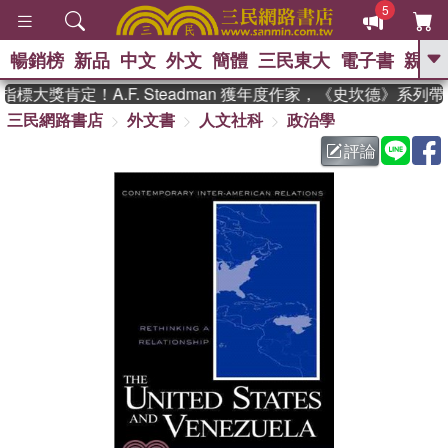
5
暢銷榜
新品
中文
外文
簡體
三民東大
電子書
親子
GO
標大獎肯定！A.F. Steadman 獲年度作家，《史坎德》系列
三民網路書店
外文書
人文社科
政治學
、
熱搜：
東野圭吾
高希均教授回憶錄
、
、
、
The Odyssey
父親節
如果歷
評論
、
、
史是一群喵
暑期推薦
國際布克
、
、
獎 臺灣漫遊錄
方念華
台灣的李
、
、
登輝時代
數學女孩：黎曼猜想
偉大的迷走神經