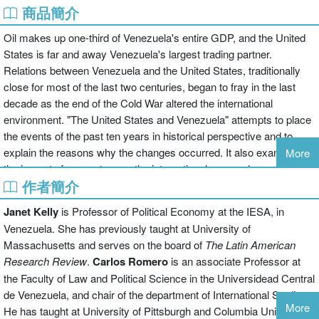
商品簡介
Oil makes up one-third of Venezuela's entire GDP, and the United
States is far and away Venezuela's largest trading partner.
Relations between Venezuela and the United States, traditionally
close for most of the last two centuries, began to fray in the last
decade as the end of the Cold War altered the international
environment. "The United States and Venezuela" attempts to place
the events of the past ten years in historical perspective and to
explain the reasons why the changes occurred. It also examines
More
the impact of new actors on the international scene: drug
作者簡介
traffickers, common citizens, human rights and environmental
activists and the media.
Janet Kelly
is Professor of Political Economy at the IESA, in
Venezuela. She has previously taught at University of
Massachusetts and serves on the board of
The Latin
American
Research Review
.
Carlos Romero
is an associate Professor at
the Faculty of Law and Political Science in the Universidead Central
de Venezuela, and chair of the department of International Studies.
More
He has taught at University of Pittsburgh and Columbia University.