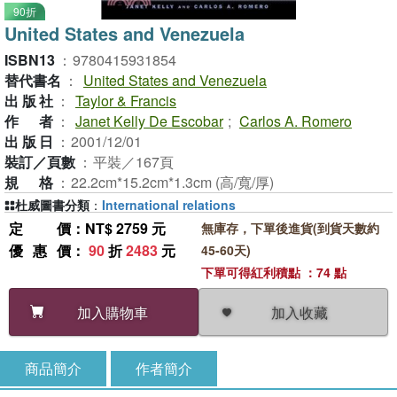
90折
United States and Venezuela
ISBN13
：
9780415931854
替代書名
：
United States and Venezuela
出版社
：
Taylor & Francis
作者
：
Janet Kelly De Escobar
;
Carlos A. Romero
出版日
：
2001/12/01
裝訂／頁數
：
平裝／167頁
規格
：
22.2cm*15.2cm*1.3cm (高/寬/厚)
杜威圖書分類
：
International relations
定價
：NT$ 2759 元
無庫存，下單後進貨(到貨天數約
優惠價
：
90
折
2483
元
45-60天)
下單可得紅利積點 ：74 點
加入收藏
加入購物車
商品簡介
作者簡介