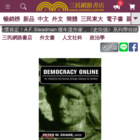
5
暢銷榜
新品
中文
外文
簡體
三民東大
電子書
親子
GO
肯定！A.F. Steadman 獲年度作家，《史坎德》系列帶你踏
三民網路書店
外文書
人文社科
政治學
、
熱搜：
東野圭吾
高希均教授回憶錄
、
、
、
The Odyssey
父親節
如果歷
評論
、
、
史是一群喵
暑期推薦
國際布克
、
、
獎 臺灣漫遊錄
方念華
台灣的李
、
、
登輝時代
數學女孩：黎曼猜想
偉大的迷走神經