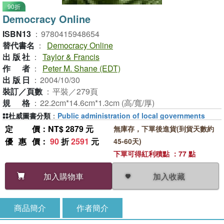
90折
Democracy Online
ISBN13
：
9780415948654
替代書名
：
Democracy Online
出版社
：
Taylor & Francis
作者
：
Peter M. Shane (EDT)
出版日
：
2004/10/30
裝訂／頁數
：
平裝／279頁
規格
：
22.2cm*14.6cm*1.3cm (高/寬/厚)
杜威圖書分類
：
Public administration of local governments
定價
：NT$ 2879 元
無庫存，下單後進貨(到貨天數約
優惠價
：
90
折
2591
元
45-60天)
下單可得紅利積點 ：77 點
加入收藏
加入購物車
商品簡介
作者簡介