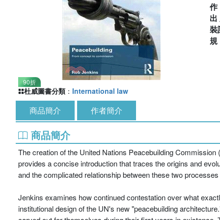
出
裝
90折
杜威圖書分類
：
International law
商品簡介
作者簡介
商品簡介
The creation of the United Nations Peacebuilding Commission (
provides a concise introduction that traces the origins and evol
and the complicated relationship between these two processes
Jenkins examines how continued contestation over what exactly 
institutional design of the UN's new "peacebuilding architectur
carved out for themselves during their first years in existence.