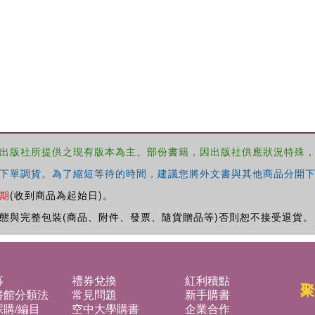
出版社所提供之現有版本為主。部份書籍，因出版社供應狀況特殊
下單調貨。為了縮短等待的時間，建議您將外文書與其他商品分開下
期
(收到商品為起始日)。
態與完整包裝(商品、附件、發票、隨貨贈品等)否則恕不接受退貨。
募
禮券兌換
紅利積點
聚
書館分類法
常見問題
新手購書
購/編目
空中大學購書
企業合作