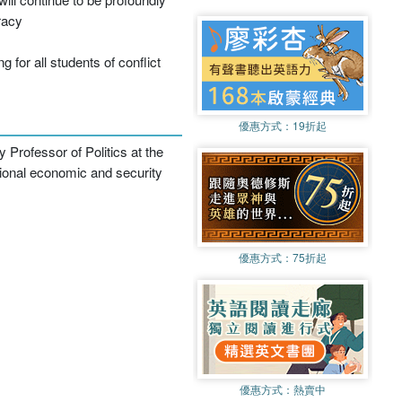
racy
for all students of conflict
優惠方式：
19折起
Professor of Politics at the
ational economic and security
優惠方式：
75折起
優惠方式：
熱賣中