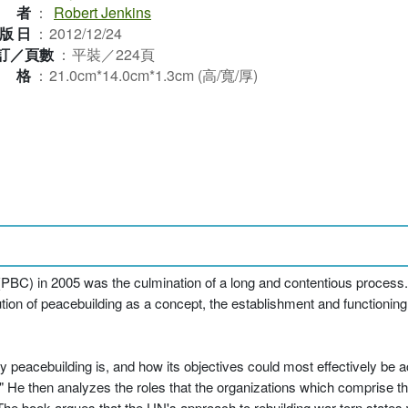
作者
：
Robert Jenkins
版日
：
2012/12/24
訂／頁數
：
平裝／224頁
規格
：
21.0cm*14.0cm*1.3cm (高/寬/厚)
PBC) in 2005 was the culmination of a long and contentious process.
ution of peacebuilding as a concept, the establishment and functioning 
peacebuilding is, and how its objectives could most effectively be a
e." He then analyzes the roles that the organizations which comprise t
 The book argues that the UN's approach to rebuilding war-torn states 