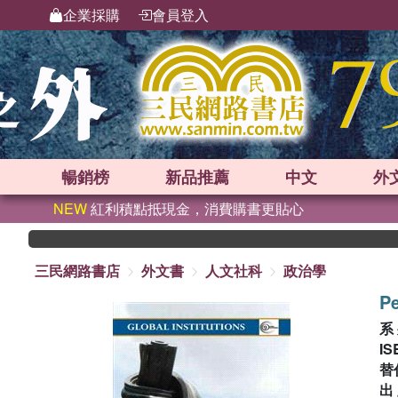
企業採購
會員登入
暢銷榜
新品
推薦
中文
外
NEW
紅利積點抵現金，消費購書更貼心
三民網路書店
外文書
人文社科
政治學
P
系
IS
替
出