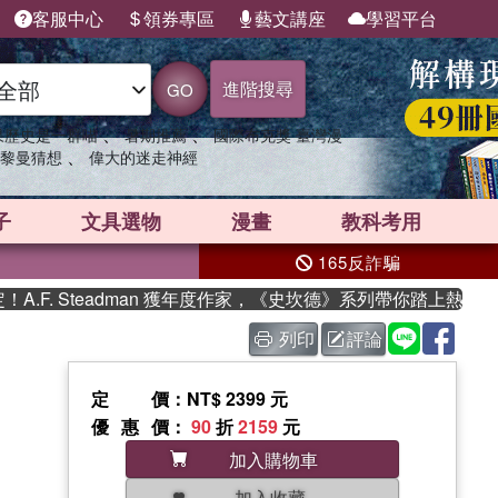
客服中心
領券專區
藝文講座
學習平台
進階搜尋
GO
、
、
果歷史是一群喵
暑期推薦
國際布克獎 臺灣漫
、
黎曼猜想
偉大的迷走神經
子
文具選物
漫畫
教科考用
165反詐騙
. Steadman 獲年度作家，《史坎德》系列帶你踏上熱血奇幻旅
列印
評論
定價
：NT$ 2399 元
優惠價
：
90
折
2159
元
加入購物車
加入收藏