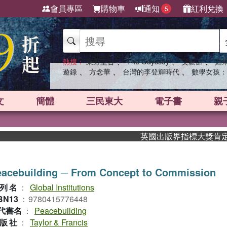
會員專區
購物車
通知
紅利兌換
5
、
、
、
熱搜：
東野圭吾
The Odyssey
父親節
如
、
、
、
遊錄
方念華
台灣的李登輝時代
數學女孩：
文
簡體
三民東大
電子書
親
英國出版界指標大獎肯定！A.F
eacebuilding ─ From Concept to Commission
列名
：
Global Institutions
BN13
：
9780415776448
代書名
：
Peacebuilding
版社
：
Taylor & Francis