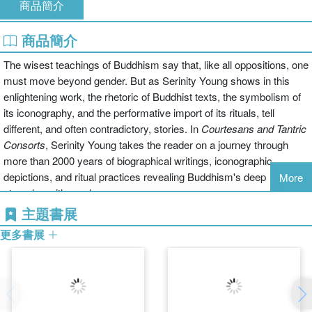
商品簡介
商品簡介
The wisest teachings of Buddhism say that, like all oppositions, one
must move beyond gender. But as Serinity Young shows in this
enlightening work, the rhetoric of Buddhist texts, the symbolism of
its iconography, and the performative import of its rituals, tell
different, and often contradictory, stories. In
Courtesans and Tantric
Consorts
, Serinity Young takes the reader on a journey through
more than 2000 years of biographical writings, iconographic
depictions, and ritual practices revealing Buddhism's deep
More
struggles with gender.
Juxtaposing empowering images of women with their textual
主題書展
repudiation, beginning with the Buddha himself who abandoned his
更多書展
wife; tantric courtesans who are considered necessary to male
enlightenment with fertility rituals designed to ensure male offspring;
tales of gender-bending gods and goddesses with all male
heavens; Serinity Young draws on a vast range of sources to
reveal the colourful, and often troubling, mosaic of beliefs that