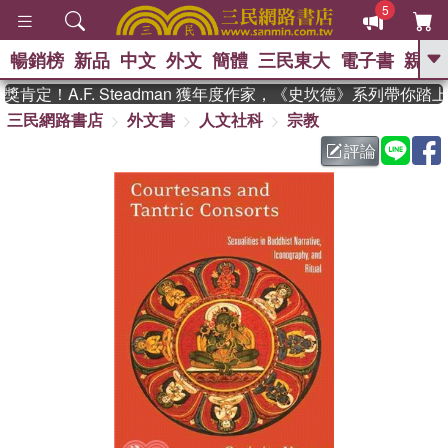
5
暢銷榜
新品
中文
外文
簡體
三民東大
電子書
親子
GO
定！A.F. Steadman 獲年度作家，《史坎德》系列帶你踏
三民網路書店
外文書
人文社科
宗教
、
熱搜：
東野圭吾
高希均教授回憶錄
、
、
、
The Odyssey
父親節
如果歷
評論
、
、
史是一群喵
暑期推薦
國際布克
、
、
獎 臺灣漫遊錄
方念華
台灣的李
、
、
登輝時代
數學女孩：黎曼猜想
偉大的迷走神經