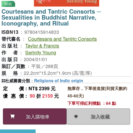
90折
Courtesans and Tantric Consorts ─
Sexualities in Buddhist Narrative,
Iconography, and Ritual
ISBN13
：
9780415914833
替代書名
：
Courtesans and Tantric Consorts
出版社
：
Taylor & Francis
作者
：
Serinity Young
出版日
：
2004/01/01
裝訂／頁數
：
平裝／288頁
規格
：
22.2cm*15.2cm*1.9cm (高/寬/厚)
杜威圖書分類
：
Religions of Indic origin
定價
：NT$ 2399 元
無庫存，下單後進貨(到貨天數約
優惠價
：
90
折
2159
元
45-60天)
下單可得紅利積點 ：64 點
加入收藏
加入購物車