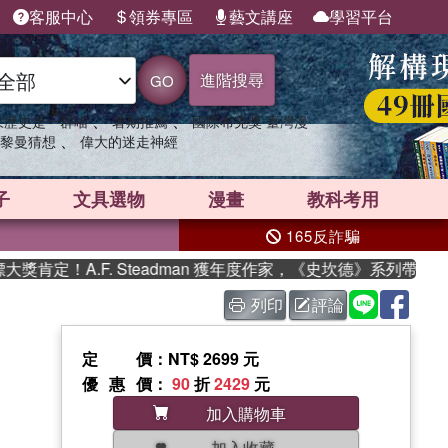
客服中心
領券專區
藝文講座
學習平台
進階搜尋
GO
、
、
果歷史是一群喵
暑期推薦
國際布克獎 臺灣漫
、
黎曼猜想
偉大的迷走神經
子
文具選物
漫畫
教科考用
165反詐騙
定！A.F. Steadman 獲年度作家，《史坎德》系列帶你踏上
列印
評論
定價
：NT$ 2699 元
優惠價
：
90
折
2429
元
加入購物車
加入收藏