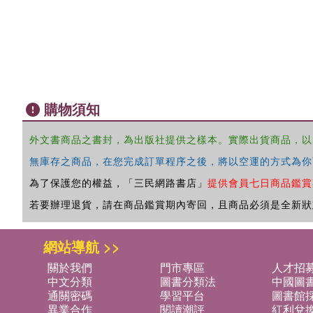
購物須知
外文書商品之書封，為出版社提供之樣本。實際出貨商品，以
無庫存之商品，在您完成訂單程序之後，將以空運的方式為你
為了保護您的權益，「三民網路書店」
提供會員七日商品鑑賞
若要辦理退貨，請在商品鑑賞期內寄回，且商品必須是全新狀
網站導航 >>
關於我們
門市專區
人才招
中文分類
圖書分類法
中國圖
通關密碼
學習平台
圖書館採
異業合作
閱讀潮評
紅利兌