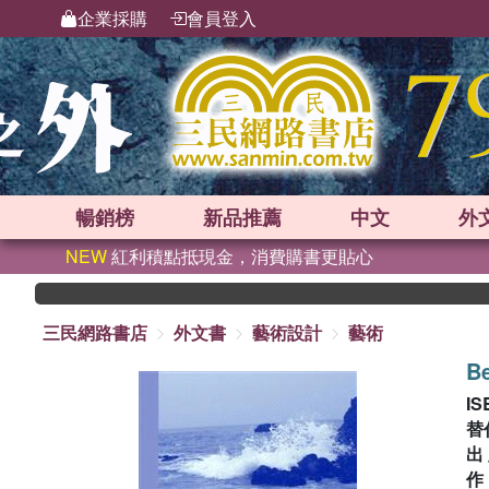
企業採購
會員登入
暢銷榜
新品
推薦
中文
外
NEW
紅利積點抵現金，消費購書更貼心
三民網路書店
外文書
藝術設計
藝術
Be
IS
替
出