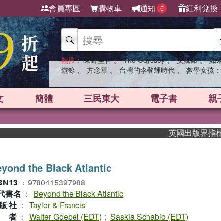
會員專區
購物車
通知
紅利兌換
5
、
、
、
熱搜：
東野圭吾
The Odyssey
父親節
如
、
、
、
遊錄
方念華
台灣的李登輝時代
數學女孩：
文
簡體
三民東大
電子書
親
英國出版界指標大獎肯
yond the Black Atlantic
BN13
：
9780415397988
代書名
：
Beyond the Black Atlantic
版社
：
Taylor & Francis
作者
：
Walter Goebel (EDT)
;
Saskia Schabio (EDT)