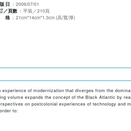
版日
：
2006/07/01
訂／頁數
：
平裝／210頁
規格
：
21cm*14cm*1.3cm (高/寬/厚)
an experience of modernization that diverges from the domina
ding volume expands the concept of the Black Atlantic by re
perspectives on postcolonial experiences of technology and 
order to: