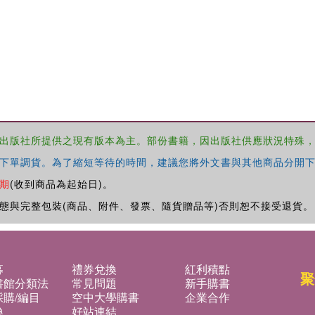
出版社所提供之現有版本為主。部份書籍，因出版社供應狀況特殊
下單調貨。為了縮短等待的時間，建議您將外文書與其他商品分開下
期
(收到商品為起始日)。
態與完整包裝(商品、附件、發票、隨貨贈品等)否則恕不接受退貨。
募
禮券兌換
紅利積點
聚
書館分類法
常見問題
新手購書
購/編目
空中大學購書
企業合作
換
好站連結