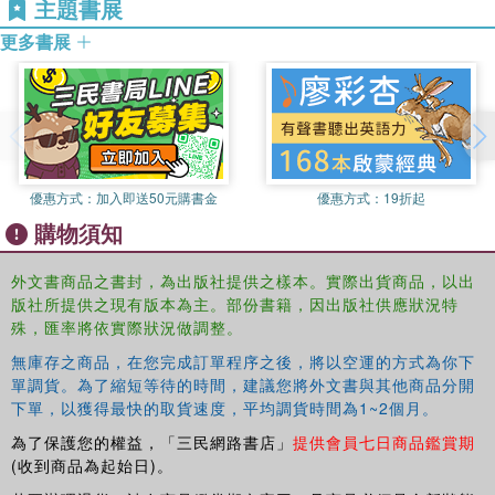
主題書展
when horseback riders became important in combat.
更多書展
Comprehensively illustrated, this book will be essential
reading for anyone interested in the origins of civilization
in Eurasia, and the development of man's military
relationship with the horse.
優惠方式：
加入即送50元購書金
優惠方式：
19折起
購物須知
外文書商品之書封，為出版社提供之樣本。實際出貨商品，以出
版社所提供之現有版本為主。部份書籍，因出版社供應狀況特
殊，匯率將依實際狀況做調整。
無庫存之商品，在您完成訂單程序之後，將以空運的方式為你下
單調貨。為了縮短等待的時間，建議您將外文書與其他商品分開
下單，以獲得最快的取貨速度，平均調貨時間為1~2個月。
為了保護您的權益，「三民網路書店」
提供會員七日商品鑑賞期
(收到商品為起始日)。