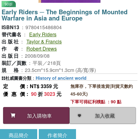
90折
Early Riders ─ The Beginnings of Mounted
Warfare in Asia and Europe
ISBN13
：
9780415486804
替代書名
：
Early Riders
出版社
：
Taylor & Francis
作者
：
Robert Drews
出版日
：
2008/09/08
裝訂／頁數
：
平裝／218頁
規格
：
23.5cm*15.9cm*1.3cm (高/寬/厚)
杜威圖書分類
：
History of ancient world
定價
：NT$ 3359 元
無庫存，下單後進貨(到貨天數約
優惠價
：
90
折
3023
元
45-60天)
下單可得紅利積點 ：90 點
加入收藏
加入購物車
商品簡介
作者簡介