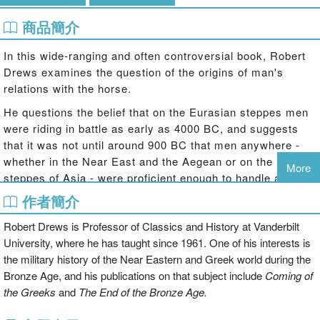
商品簡介
In this wide-ranging and often controversial book, Robert
Drews examines the question of the origins of man's
relations with the horse.
He questions the belief that on the Eurasian steppes men
were riding in battle as early as 4000 BC, and suggests
that it was not until around 900 BC that men anywhere -
whether in the Near East and the Aegean or on the
More
steppes of Asia - were proficient enough to handle a bow,
sword or spear while on horseback. After establishing
作者簡介
when, where, and most importantly why good riding began,
Robert Drews is Professor of Classics and History at Vanderbilt
Drews goes on to show how riding raiders terrorized the
University, where he has taught since 1961. One of his interests is
civilized world in the seventh century BC, and how central
the military history of the Near Eastern and Greek world during the
cavalry was to the success of the Median and Persian
Bronze Age, and his publications on that subject include
Coming of
empires.
the Greeks
and
The End of the Bronze Age.
Drawing on archaeological, iconographic and textual
evidence, this is the first book devoted to the question of