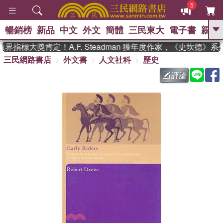
5
暢銷榜
新品
中文
外文
簡體
三民東大
電子書
親子
GO
指標大獎肯定！A.F. Steadman 獲年度作家，《史坎德》
三民網路書店
外文書
人文社科
歷史
、
熱搜：
東野圭吾
高希均教授回憶錄
、
、
、
The Odyssey
父親節
如果歷
評論
、
、
史是一群喵
暑期推薦
國際布克
、
、
獎 臺灣漫遊錄
方念華
台灣的李
、
、
登輝時代
數學女孩：黎曼猜想
偉大的迷走神經