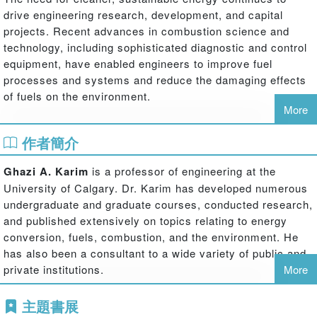
drive engineering research, development, and capital
projects. Recent advances in combustion science and
technology, including sophisticated diagnostic and control
equipment, have enabled engineers to improve fuel
processes and systems and reduce the damaging effects
of fuels on the environment.
More
With an emphasis on how fuels and combustion impact
作者簡介
economic and environmental interests,
Fuels, Energy,
and the Environment
offers an up-to-date and balanced
Ghazi A. Karim
is a professor of engineering at the
overview of the whole field of fuel science and technology.
University of Calgary. Dr. Karim has developed numerous
Accessible to undergraduate and graduate students as
undergraduate and graduate courses, conducted research,
well as practicing engineers, the text focuses on energy
and published extensively on topics relating to energy
supplies, fuel efficiency, and environmental challenges.
conversion, fuels, combustion, and the environment. He
has also been a consultant to a wide variety of public and
Using relatively simple language, the book explores the
private institutions.
More
composition and combustion characteristics of a wide
range of fuels becoming available worldwide. It examines
主題書展
the dependence on combustion devices for the exploitation