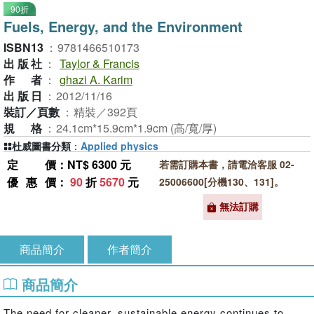
90折
Fuels, Energy, and the Environment
ISBN13
：
9781466510173
出版社
：
Taylor & Francis
作者
：
ghazi A. Karim
出版日
：
2012/11/16
裝訂／頁數
：
精裝／392頁
規格
：
24.1cm*15.9cm*1.9cm (高/寬/厚)
杜威圖書分類
：
Applied physics
定價
：NT$ 6300 元
若需訂購本書，請電洽客服 02-
優惠價
：
90
折
5670
元
25006600[分機130、131]。
無法訂購
商品簡介
作者簡介
商品簡介
The need for cleaner, sustainable energy continues to