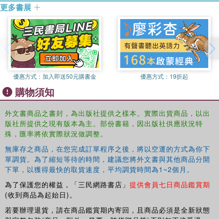
of various fuel resources for producing heat and power as
更多書展
well as the need to increase the efficiency of energy
production and use. The text also addresses the negative
impact on the environment from fuel-consuming devices
and activities associated with fuel and energy
applications, exploring measures/equipment to control
emissions and improve the performance of burners and
優惠方式：
加入即送50元購書金
優惠方式：
19折起
fuel-consuming appliances.
購物須知
外文書商品之書封，為出版社提供之樣本。實際出貨商品，以出
版社所提供之現有版本為主。部份書籍，因出版社供應狀況特
殊，匯率將依實際狀況做調整。
無庫存之商品，在您完成訂單程序之後，將以空運的方式為你下
單調貨。為了縮短等待的時間，建議您將外文書與其他商品分開
下單，以獲得最快的取貨速度，平均調貨時間為1~2個月。
為了保護您的權益，「三民網路書店」
提供會員七日商品鑑賞期
(收到商品為起始日)。
若要辦理退貨，請在商品鑑賞期內寄回，且商品必須是全新狀態