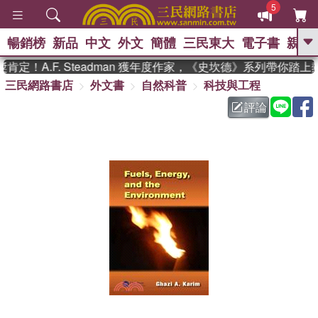
5
暢銷榜
新品
中文
外文
簡體
三民東大
電子書
親子
GO
定！A.F. Steadman 獲年度作家，《史坎德》系列帶你踏上
三民網路書店
外文書
自然科普
科技與工程
、
熱搜：
東野圭吾
高希均教授回憶錄
、
、
、
The Odyssey
父親節
如果歷
評論
、
、
史是一群喵
暑期推薦
國際布克
、
、
獎 臺灣漫遊錄
方念華
台灣的李
、
、
登輝時代
數學女孩：黎曼猜想
偉大的迷走神經