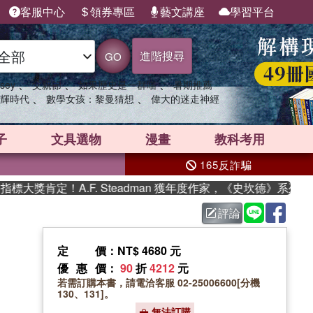
客服中心
領券專區
藝文講座
學習平台
進階搜尋
GO
、
、
、
sey
父親節
如果歷史是一群喵
暑期推薦
、
、
輝時代
數學女孩：黎曼猜想
偉大的迷走神經
子
文具選物
漫畫
教科考用
165反詐騙
獎肯定！A.F. Steadman 獲年度作家，《史坎德》系列帶你
評論
定價
：NT$ 4680 元
優惠價
：
90
折
4212
元
若需訂購本書，請電洽客服 02-25006600[分機
130、131]。
無法訂購