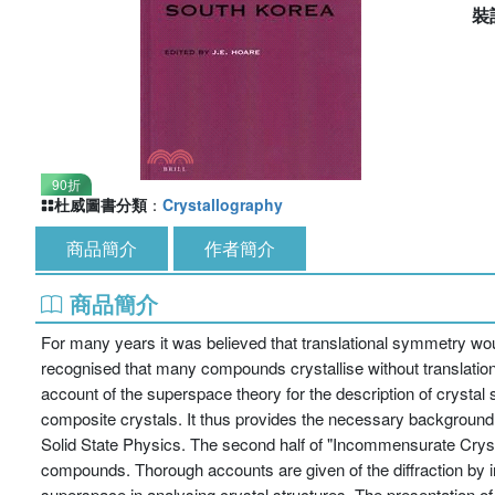
裝
90折
杜威圖書分類
：
Crystallography
商品簡介
作者簡介
商品簡介
For many years it was believed that translational symmetry wou
recognised that many compounds crystallise without translati
account of the superspace theory for the description of crys
composite crystals. It thus provides the necessary background
Solid State Physics. The second half of "Incommensurate Cryst
compounds. Thorough accounts are given of the diffraction by 
superspace in analysing crystal structures. The presentation