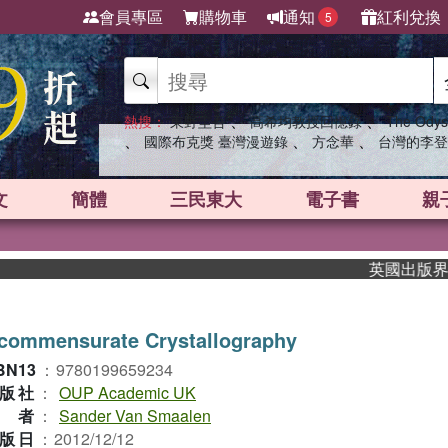
會員專區
購物車
通知
紅利兌換
5
、
、
熱搜：
東野圭吾
高希均教授回憶錄
The Odys
、
、
、
國際布克獎 臺灣漫遊錄
方念華
台灣的李登
文
簡體
三民東大
電子書
親
英國出版界指標大
ncommensurate Crystallography
BN13
：
9780199659234
版社
：
OUP Academic UK
作者
：
Sander Van Smaalen
版日
：
2012/12/12