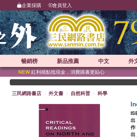
企業採購
會員登入
暢銷榜
新品
推薦
中文
外
NEW
紅利積點抵現金，消費購書更貼心
三民網路書店
外文書
自然科普
科學
I
IS
出
出