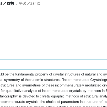
訂／頁數
：
平裝／284頁
ld be the fundamental property of crystal structures of natural and s
onal symmetry of their atomic structures. "Incommensurate Crystallo
tal structures and symmetries of these incommensurately modulated c
 for quantitative analysis of incommensurate crystals by methods in 
allography" is devoted to crystallographic methods of structural ana
incommensurate crystals, the choice of parameters in structure refin
 of methods of structure determination includes modern methods like