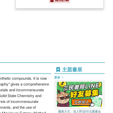
主題書展
更多
ynthetic compounds. It is now
graphy" gives a comprehensive
rystals and incommensurate
Solid State Chemistry and
lysis of incommensurate
ements, and the use of
優惠方式：
加入即送50元購書金
 the Maximum Entropy Method