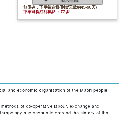
無庫存，下單後進貨(到貨天數約45-60天)
下單可得紅利積點 ：77 點
social and economic organisation of the Maori people
, methods of co-operative labour, exchange and
nthropology and anyone interested the history of the