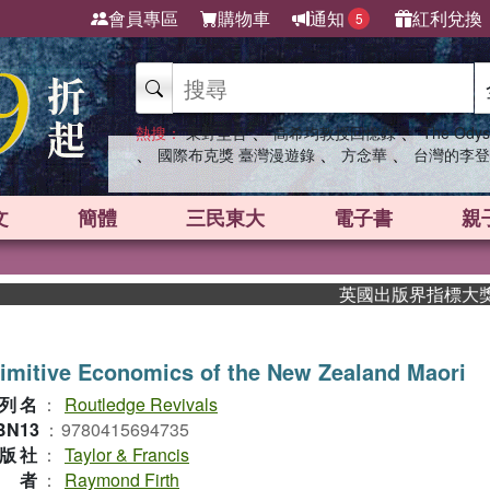
會員專區
購物車
通知
紅利兌換
5
、
、
熱搜：
東野圭吾
高希均教授回憶錄
The Odys
、
、
、
國際布克獎 臺灣漫遊錄
方念華
台灣的李登
文
簡體
三民東大
電子書
親
英國出版界指標大獎肯定！
imitive Economics of the New Zealand Maori
列名
：
Routledge Revivals
BN13
：
9780415694735
版社
：
Taylor & Francis
作者
：
Raymond Firth