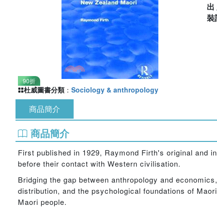
出
裝
90折
杜威圖書分類
：
Sociology & anthropology
商品簡介
商品簡介
First published in 1929, Raymond Firth's original and i
before their contact with Western civilisation.
Bridging the gap between anthropology and economics, 
distribution, and the psychological foundations of Maor
Maori people.