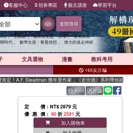
客服中心
領券專區
藝文講座
學習平台
進階搜尋
GO
、
、
、
sey
父親節
如果歷史是一群喵
暑期推薦
、
、
輝時代
數學女孩：黎曼猜想
偉大的迷走神經
子
文具選物
漫畫
教科考用
165反詐騙
A.F. Steadman 獲年度作家，《史坎德》系列帶你踏上熱
列印
評論
定價
：NT$ 2879 元
優惠價
：
90
折
2591
元
加入購物車
加入收藏