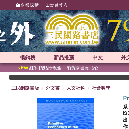
企業採購
會員登入
暢銷榜
新品
推薦
中文
外
NEW
紅利積點抵現金，消費購書更貼心
三民網路書店
外文書
人文社科
社會科學
Pr
系
IS
出