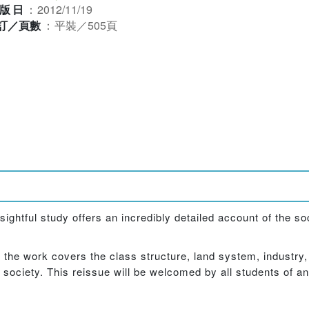
版日
：
2012/11/19
訂／頁數
：
平裝／505頁
nsightful study offers an incredibly detailed account of the 
the work covers the class structure, land system, industry
i society. This reissue will be welcomed by all students of a