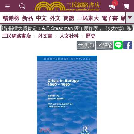
5
暢銷榜
新品
中文
外文
簡體
三民東大
電子書
親子
GO
界指標大獎肯定！A.F. Steadman 獲年度作家，《史坎德》
三民網路書店
外文書
人文社科
歷史
、
、
熱搜：
東野圭吾
The Odyssey
、
、
父親節
如果歷史是一群喵
暑期
列印
評論
、
、
推薦
國際布克獎 臺灣漫遊錄
方
、
、
念華
台灣的李登輝時代
數學女
、
孩：黎曼猜想
偉大的迷走神經