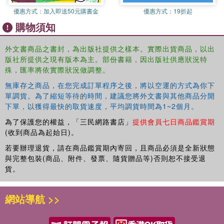
優惠方式：
加入即送50元購書金
優惠方式：
19折起
購物須知
外文書商品之書封，為出版社提供之樣本。實際出貨商品，以出
版社所提供之現有版本為主。部份書籍，因出版社供應狀況特
殊，匯率將依實際狀況做調整。
無庫存之商品，在您完成訂單程序之後，將以空運的方式為你下
單調貨。為了縮短等待的時間，建議您將外文書與其他商品分開
下單，以獲得最快的取貨速度，平均調貨時間為1~2個月。
為了保護您的權益，「三民網路書店」
提供會員七日商品鑑賞期
(收到商品為起始日)。
若要辦理退貨，請在商品鑑賞期內寄回，且商品必須是全新狀態
與完整包裝(商品、附件、發票、隨貨贈品等)否則恕不接受退
貨。
網站導航 >>