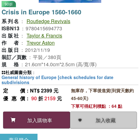
90折
Crisis in Europe 1560-1660
系列名
：
Routledge Revivals
ISBN13
：
9780415694773
出版社
：
Taylor & Francis
作者
：
Trevor Aston
出版日
：
2012/11/19
裝訂／頁數
：
平裝／380頁
規格
：
21.6cm*14.0cm*2.5cm (高/寬/厚)
杜威圖書分類
：
General history of Europe [check schedules for date
subdivisions
定價
：NT$ 2399 元
無庫存，下單後進貨(到貨天數約
優惠價
：
90
折
2159
元
45-60天)
下單可得紅利積點 ：64 點
加入收藏
加入購物車
商品簡介