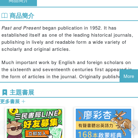
商品簡介
Past and Present
began publication in 1952. It has
established itself as one of the leading historical journals,
publishing in lively and readable form a wide variety of
scholarly and original articles.
Much important work by English and foreign scholars on
the sixteenth and seventeenth centuries first appeared in
More
the form of articles in the journal. Originally published in
1965, this collection brings together a broad selection of
these articles which have much common ground in the
主題書展
questions they discuss. Together they cover many
更多書展
aspects of crisis and change in most European countries
– in society, government, economics, religion and
education. The book will be welcomed by all interested in
this much debated period.